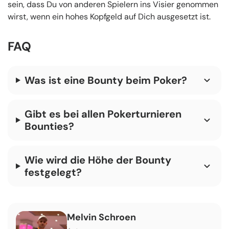
sein, dass Du von anderen Spielern ins Visier genommen
wirst, wenn ein hohes Kopfgeld auf Dich ausgesetzt ist.
FAQ
Was ist eine Bounty beim Poker?
Gibt es bei allen Pokerturnieren
Bounties?
Wie wird die Höhe der Bounty
festgelegt?
Melvin Schroen