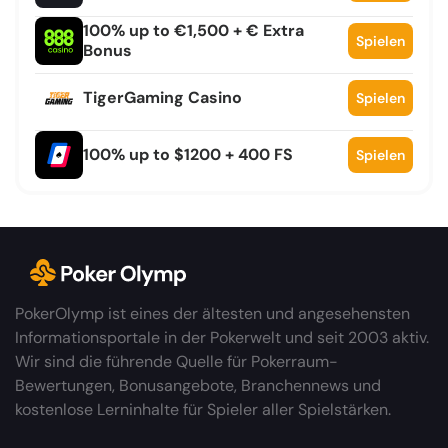
100% up to €1,500 + € Extra
Spielen
Bonus
TigerGaming Casino
Spielen
100% up to $1200 + 400 FS
Spielen
PokerOlymp ist eines der ältesten und angesehensten
Informationsportale in der Pokerwelt und seit 2003 aktiv.
Wir sind die führende Quelle für Pokerraum-
Bewertungen, Bonusangebote, Branchennews und
kostenlose Lerninhalte für Spieler aller Spielstärken.