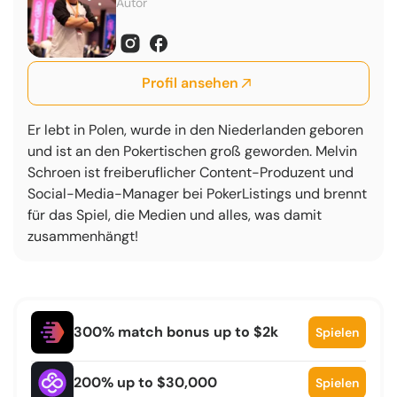
Autor
Profil ansehen
Er lebt in Polen, wurde in den Niederlanden geboren
und ist an den Pokertischen groß geworden. Melvin
Schroen ist freiberuflicher Content-Produzent und
Social-Media-Manager bei PokerListings und brennt
für das Spiel, die Medien und alles, was damit
zusammenhängt!
300% match bonus up to $2k
Spielen
200% up to $30,000
Spielen