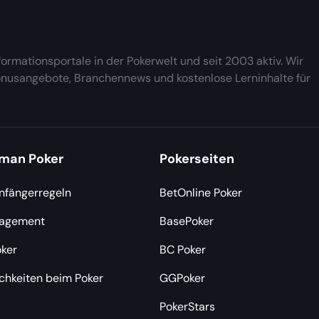
ormationsportale in der Pokerwelt und seit 2003 aktiv. Wir
onusangebote, Branchennews und kostenlose Lerninhalte für
 man Poker
Pokerseiten
nfängerregeln
BetOnline Poker
nagement
BasePoker
ker
BC Poker
chkeiten beim Poker
GGPoker
PokerStars