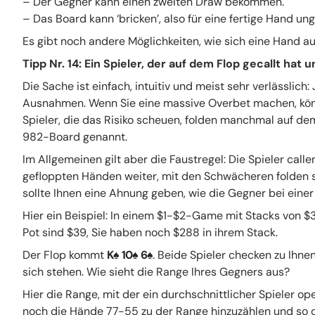
– Der Gegner kann einen zweiten Draw bekommen.
– Das Board kann ‘bricken’, also für eine fertige Hand un
Es gibt noch andere Möglichkeiten, wie sich eine Hand au
Tipp Nr. 14: Ein Spieler, der auf dem Flop gecallt hat
Die Sache ist einfach, intuitiv und meist sehr verlässlich
Ausnahmen. Wenn Sie eine massive Overbet machen, könne
Spieler, die das Risiko scheuen, folden manchmal auf dem
982-Board genannt.
Im Allgemeinen gilt aber die Faustregel: Die Spieler cal
gefloppten Händen weiter, mit den Schwächeren folden si
sollte Ihnen eine Ahnung geben, wie die Gegner bei einer
Hier ein Beispiel: In einem $1-$2-Game mit Stacks von $3
Pot sind $39, Sie haben noch $288 in ihrem Stack.
Der Flop kommt
K
10
6
. Beide Spieler checken zu Ihnen
sich stehen. Wie sieht die Range Ihres Gegners aus?
Hier die Range, mit der ein durchschnittlicher Spieler 
noch die Hände 77-55 zu der Range hinzuzählen und so di