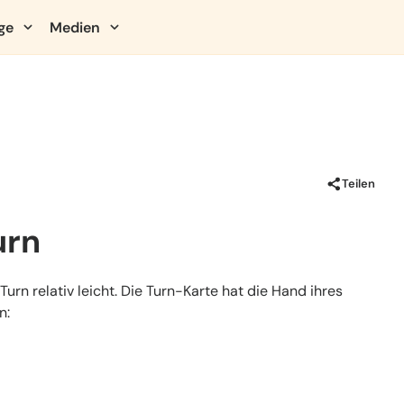
ge
Medien
Nachrichten
Aktionen
Blog
Teilen
urn
n relativ leicht. Die Turn-Karte hat die Hand ihres
n: