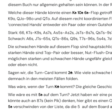
diesem Buch nur allgemein gehalten sein können. In der
Welche dieser Hände könnte einen
K
10
6
-Flop getrof
K9o, QJo-98o und QTo. Auf diesem recht koordinierten Fl
‘connected Hands’ entweder ein Paar oder einen Gutshot 
Stark: 66, KTs-K9s, As7s, As5s-As2s, JsTs-8s7s, QsTs-9s
Schwach: A6s, JTs-65s, QTs-86s, Q9s, T7s-96s, 5s4s, 7s
Die schwachen Hände auf diesem Flop sind hauptsächlich 
starken Hände sind Top-Pair oder besser, Nut-Flush-Dra
möglichen starken und schwachen Hände ungefähr gleich. 
oder eben nicht.
Sagen wir, die Turn-Card kommt
2
. Wie viele schwache 
demnach in den meisten Fällen folden.
Was wäre, wenn der Turn
K
kommt? Die gleiche Geschich
Wie wäre es mit
5
auf dem Turn? Jetzt haben wir eine 
könnte auch an 87s (kein Pik) denken, hier gibt es einen
5
verschwinden von der Liste, da die 5 auf dem Board au