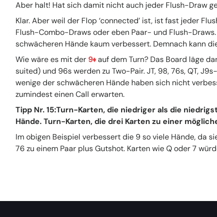
Aber halt! Hat sich damit nicht auch jeder Flush-Draw g
Klar. Aber weil der Flop ‘connected’ ist, ist fast jeder 
Flush-Combo-Draws oder eben Paar- und Flush-Draws. Wä
schwächeren Hände kaum verbessert. Demnach kann die 5
Wie wäre es mit der
9
auf dem Turn? Das Board läge d
suited) und 96s werden zu Two-Pair. JT, 98, 76s, QT, J9s
wenige der schwächeren Hände haben sich nicht verbess
zumindest einen Call erwarten.
Tipp Nr. 15:Turn-Karten, die niedriger als die niedri
Hände. Turn-Karten, die drei Karten zu einer mögli
Im obigen Beispiel verbessert die 9 so viele Hände, da s
76 zu einem Paar plus Gutshot. Karten wie Q oder 7 wür