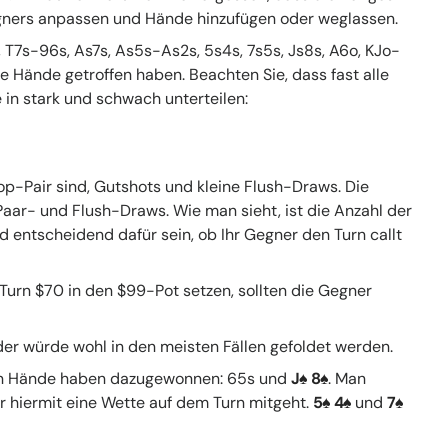
Gegners anpassen und Hände hinzufügen oder weglassen.
 T7s-96s, As7s, As5s-As2s, 5s4s, 7s5s, Js8s, A6o, KJo-
 Hände getroffen haben. Beachten Sie, dass fast alle
 in stark und schwach unterteilen:
op-Pair sind, Gutshots und kleine Flush-Draws. Die
ar- und Flush-Draws. Wie man sieht, ist die Anzahl der
 entscheidend dafür sein, ob Ihr Gegner den Turn callt
Turn $70 in den $99-Pot setzen, sollten die Gegner
er würde wohl in den meisten Fällen gefoldet werden.
eren Hände haben dazugewonnen: 65s und
J
8
. Man
er hiermit eine Wette auf dem Turn mitgeht.
5
4
und
7