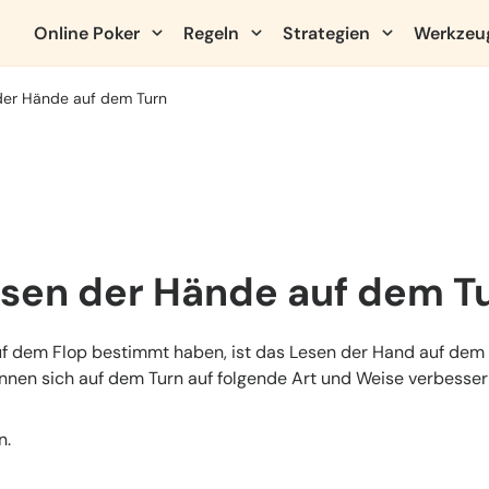
Online Poker
Regeln
Strategien
Werkzeu
 der Hände auf dem Turn
Pokerseiten
Pokerregeln
Poker Strategie
Poker Rechner
Poker um Echtgeld
Reihenfolge der Poker-
Texas Holdem Strategien
Poker Tracker
Hände
Poker Bonus
Pokerpsychologie
Pokerbegriffe
Mobile Poker Apps
Bankroll-Management
esen der Hände auf dem T
Texas Hold’em
Kostenlos Poker
Preflop-Strategie beim
Poker
 dem Flop bestimmt haben, ist das Lesen der Hand auf dem Tur
nen sich auf dem Turn auf folgende Art und Weise verbesser
n.