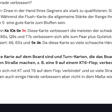
erade verbessert?
Flush-Draw in der Hand Ihres Gegners als stark zu qualifiziere
hrend die Flush-Karte die allgemeine Stärke der Range Ihre
 eine gute Karte zum Bluffen sein.
ann
K
10
6
9
. Diese Karte verbessert die meisten der schwä
-86s, Q9s und T7s verbessern sich alle zum Paar plus Gutshot
ert: A6, 65s und
5
4
. Da diese Karte so viele schwache Händ
gste Karte auf dem Board sind und Turn-Karten, die das Bo
chen Straße machen, z. B. eine 9 auf einem KT6-Flop, ve
ie sich mit KT und T6 auf dem Flop ‘verbindet’ und so viele 
den auch einige Hände verbessern aber nicht in dem Maße wie