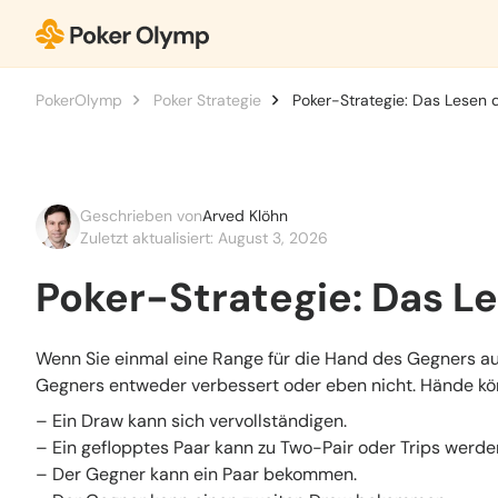
PokerOlymp
Poker Strategie
Poker-Strategie: Das Lesen
Geschrieben von
Arved Klöhn
Zuletzt aktualisiert: August 3, 2026
Poker-Strategie: Das L
Wenn Sie einmal eine Range für die Hand des Gegners auf
Gegners entweder verbessert oder eben nicht. Hände kön
– Ein Draw kann sich vervollständigen.
– Ein geflopptes Paar kann zu Two-Pair oder Trips werde
– Der Gegner kann ein Paar bekommen.