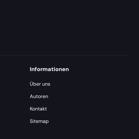
Informationen
Über uns
Autoren
Kontakt
Sitemap