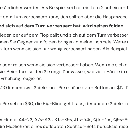
gefährlicher werden. Als Beispiel sei hier ein Turn 2 auf ein
f dem Turn verbessern kann, das sollten aber die Hauptszenar
 und sich auf dem Turn verbessert hat, wird selten folden.
: Jeder, der auf dem Flop callt und sich auf dem Turn verbesser
n Sie Gegner zum folden bringen, die eine ‘normale’ Wette n
 Turn wenn sie sich nur wenig verbessert haben. Als Beispiel
len oder raisen wenn sie sich verbessert haben. Wenn sie sich
e. Beim Turn sollten Sie ungefähr wissen, wie viele Hände in
 Erhöhung reagieren.
00 limpen zwei Spieler und Sie erhöhen vom Button auf $12. D
. Sie setzen $30, die Big-Blind geht raus, der andere Spieler 
open-limpt: 44-22, A7s-A2s, KTs-K9s, JTs-54s, QTs-75s, Q9s-
e Möglichkeit eines gefloppten Sechser-Sets berücksichtigen.