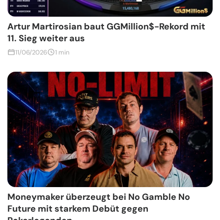
Artur Martirosian baut GGMillion$-Rekord mit
11. Sieg weiter aus
11/06/2026
1 min
Moneymaker überzeugt bei No Gamble No
Future mit starkem Debüt gegen