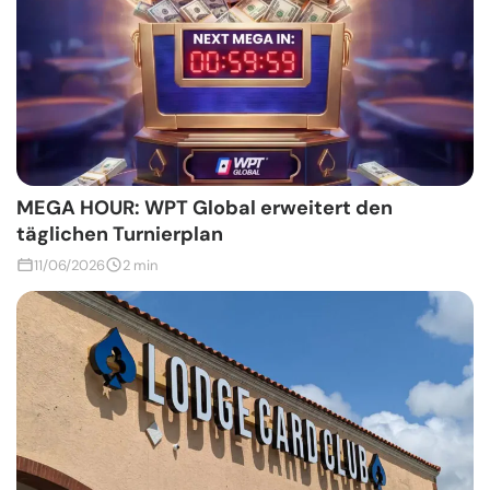
MEGA HOUR: WPT Global erweitert den
täglichen Turnierplan
11/06/2026
2 min