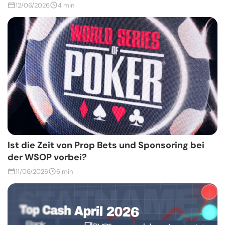
12/06/2026
4 min
Ist die Zeit von Prop Bets und Sponsoring bei
der WSOP vorbei?
11/06/2026
6 min