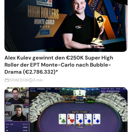
Alex Kulev gewinnt den €250K Super High
Roller der EPT Monte-Carlo nach Bubble-
Drama (€2.786.332)*
11/06/2026
3 min