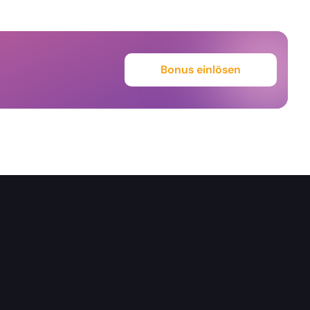
Bonus einlösen