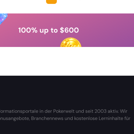
100% up to $600
ormationsportale in der Pokerwelt und seit 2003 aktiv. Wir
onusangebote, Branchennews und kostenlose Lerninhalte für