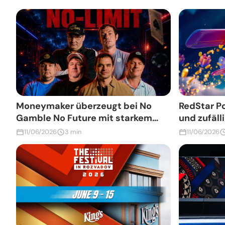
Moneymaker überzeugt bei No
RedStar Po
Gamble No Future mit starkem
und zufäll
Debüt gegen Pokerlegenden
11/06/2026
3 min
11/06/2026