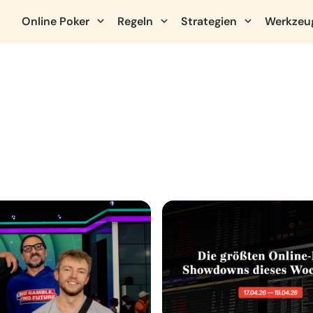
Online Poker
Regeln
Strategien
Werkzeu
Pokerseiten
Pokerregeln
Poker Strategie
Poker Rechner
Poker um Echtgeld
Reihenfolge der Poker-
Texas Holdem Strategien
Poker Tracker
Hände
Poker Bonus
Pokerpsychologie
Pokerbegriffe
Mobile Poker Apps
Bankroll-Management
Texas Hold’em
Kostenlos Poker
Preflop-Strategie beim
Poker