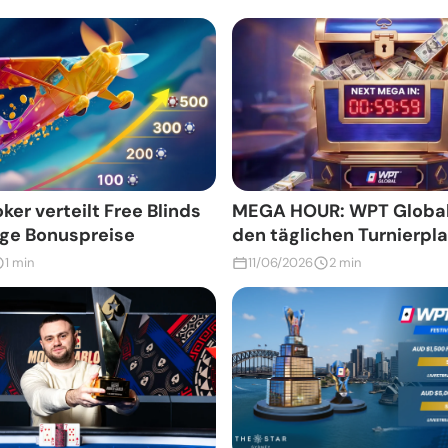
ker verteilt Free Blinds
MEGA HOUR: WPT Global
ige Bonuspreise
den täglichen Turnierpl
1 min
11/06/2026
2 min