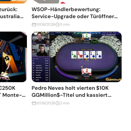
zurück:
WSOP-Händlerbewertung:
ustralia
Service-Upgrade oder Türöffner
mpionship
für Diskriminierung?
11/06/2026
5 min
 €250K
Pedro Neves holt vierten $10K
PT Monte-
GGMillion$-Titel und kassiert
ma
weitere $481.2K
11/06/2026
2 min