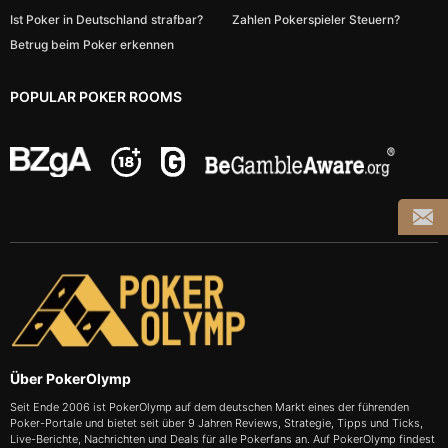
Ist Poker in Deutschland strafbar?
Zahlen Pokerspieler Steuern?
Betrug beim Poker erkennen
POPULAR POKER ROOMS
Über PokerOlymp
Seit Ende 2006 ist PokerOlymp auf dem deutschen Markt eines der führenden
Poker-Portale und bietet seit über 9 Jahren Reviews, Strategie, Tipps und Ticks,
Live-Berichte, Nachrichten und Deals für alle Pokerfans an. Auf PokerOlymp findest