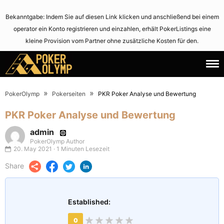
Bekanntgabe: Indem Sie auf diesen Link klicken und anschließend bei einem
operator ein Konto registrieren und einzahlen, erhält PokerListings eine
kleine Provision vom Partner ohne zusätzliche Kosten für den.
18.
May
»
»
April
20,
PokerOlymp
Pokerseiten
PKR Poker Analyse und Bewertung
2021
2021
PKR Poker Analyse und Bewertung
admin
PokerOlymp Author
20. May 2021 · 1 Minuten Lesezeit
Share
Established:
0