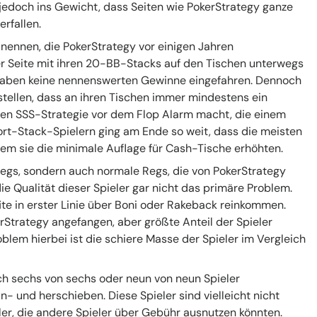
 jedoch ins Gewicht, dass Seiten wie PokerStrategy ganze
rfallen.
nennen, die PokerStrategy vor einigen Jahren
er Seite mit ihren 20-BB-Stacks auf den Tischen unterwegs
er haben keine nennenswerten Gewinne eingefahren. Dennoch
stellen, dass an ihren Tischen immer mindestens ein
erten SSS-Strategie vor dem Flop Alarm macht, die einem
ort-Stack-Spielern ging am Ende so weit, dass die meisten
dem sie die minimale Auflage für Cash-Tische erhöhten.
Regs, sondern auch normale Regs, die von PokerStrategy
ie Qualität dieser Spieler gar nicht das primäre Problem.
fite in erster Linie über Boni oder Rakeback reinkommen.
erStrategy angefangen, aber größte Anteil der Spieler
oblem hierbei ist die schiere Masse der Spieler im Vergleich
ch sechs von sechs oder neun von neun Spieler
in- und herschieben. Diese Spieler sind vielleicht nicht
ler, die andere Spieler über Gebühr ausnutzen könnten.