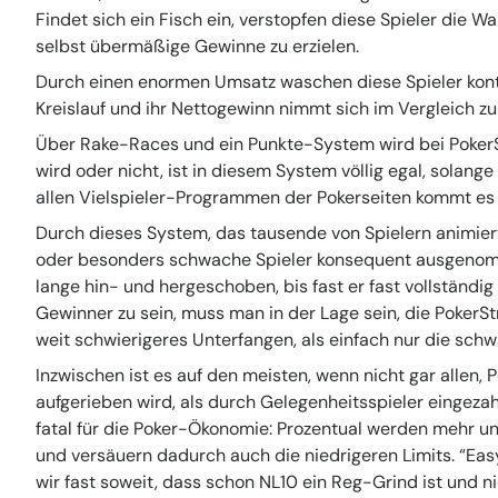
Findet sich ein Fisch ein, verstopfen diese Spieler die W
selbst übermäßige Gewinne zu erzielen.
Durch einen enormen Umsatz waschen diese Spieler kont
Kreislauf und ihr Nettogewinn nimmt sich im Vergleich 
Über Rake-Races und ein Punkte-System wird bei PokerS
wird oder nicht, ist in diesem System völlig egal, solange
allen Vielspieler-Programmen der Pokerseiten kommt es
Durch dieses System, das tausende von Spielern animier
oder besonders schwache Spieler konsequent ausgenom
lange hin- und hergeschoben, bis fast er fast vollständi
Gewinner zu sein, muss man in der Lage sein, die PokerStr
weit schwierigeres Unterfangen, als einfach nur die schw
Inzwischen ist es auf den meisten, wenn nicht gar allen,
aufgerieben wird, als durch Gelegenheitsspieler eingeza
fatal für die Poker-Ökonomie: Prozentual werden mehr un
und versäuern dadurch auch die niedrigeren Limits. “Eas
wir fast soweit, dass schon NL10 ein Reg-Grind ist und n