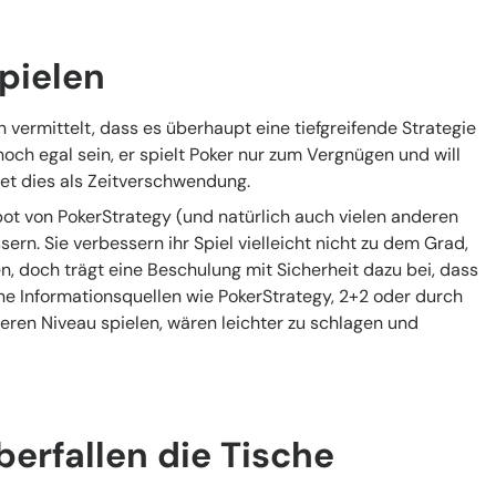
spielen
 vermittelt, dass es überhaupt eine tiefgreifende Strategie
och egal sein, er spielt Poker nur zum Vergnügen und will
tet dies als Zeitverschwendung.
t von PokerStrategy (und natürlich auch vielen anderen
ern. Sie verbessern ihr Spiel vielleicht nicht zu dem Grad,
n, doch trägt eine Beschulung mit Sicherheit dazu bei, dass
ne Informationsquellen wie PokerStrategy, 2+2 oder durch
eren Niveau spielen, wären leichter zu schlagen und
erfallen die Tische