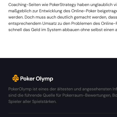
Coaching-Seiten wie PokerStrategy haben unglaublich vi
maßgeblich zur Entwicklung des Online-Poker beigetragen
werden. Doch muss auch deutlich gemacht werden, dass
entsprechendem Umsatz zu den Problemen des Online-Poke
schnell das Geld im System abbauen ohne selbst einen 
PokerOlymp ist eines der ältesten und angesehensten Inf
sind die führende Quelle für Pokerraum-Bewertungen, B
Spieler aller Spielstärken.