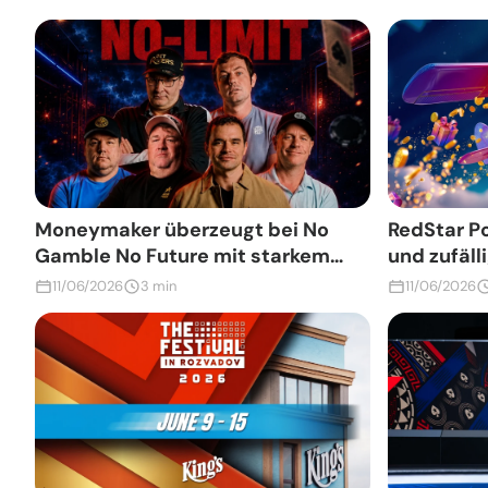
Moneymaker überzeugt bei No
RedStar Po
Gamble No Future mit starkem
und zufäll
Debüt gegen Pokerlegenden
11/06/2026
3 min
11/06/2026