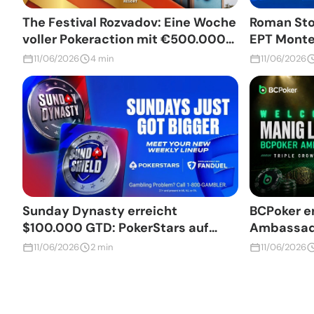
The Festival Rozvadov: Eine Woche
Roman Sto
voller Pokeraction mit €500.000
EPT Monte
GTD im Main Event
Heads-up-
11/06/2026
4 min
11/06/2026
Binder br
Sunday Dynasty erreicht
BCPoker er
$100.000 GTD: PokerStars auf
Ambassad
FanDuel wertet Wochenplan auf
Loeser
11/06/2026
2 min
11/06/2026