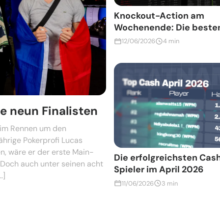
Knockout-Action am
Wochenende: Die beste
Turniere auf GGPoker, P
12/06/2026
4 min
und ACR
e neun Finalisten
 im Rennen um den
jährige Pokerprofi Lucas
en, wäre er der erste Main-
Die erfolgreichsten Ca
 Doch auch unter seinen acht
Spieler im April 2026
…]
11/06/2026
3 min