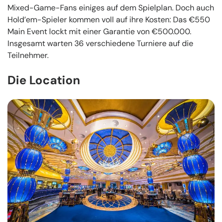
Mixed-Game-Fans einiges auf dem Spielplan. Doch auch
Hold’em-Spieler kommen voll auf ihre Kosten: Das €550
Main Event lockt mit einer Garantie von €500.000.
Insgesamt warten 36 verschiedene Turniere auf die
Teilnehmer.
Die Location