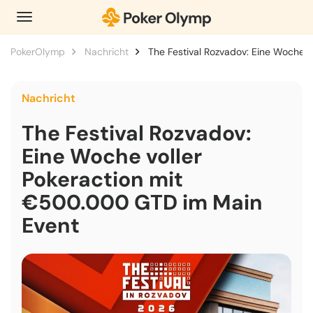
PokerOlymp
Nachricht
The Festival Rozvadov: Eine Woche 
Nachricht
The Festival Rozvadov:
Eine Woche voller
Pokeraction mit
€500.000 GTD im Main
Event