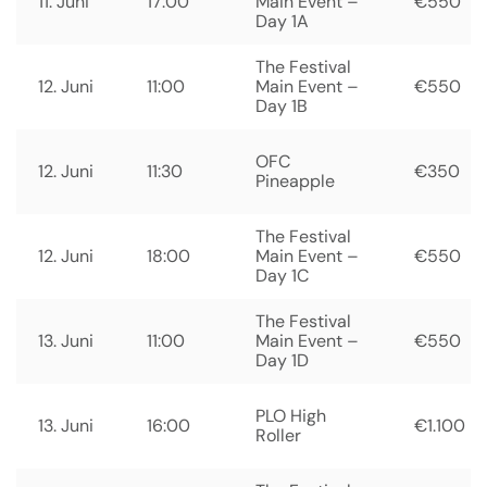
11. Juni
17:00
Main Event –
€550
Day 1A
The Festival
12. Juni
11:00
Main Event –
€550
Day 1B
OFC
12. Juni
11:30
€350
Pineapple
The Festival
12. Juni
18:00
Main Event –
€550
Day 1C
The Festival
13. Juni
11:00
Main Event –
€550
Day 1D
PLO High
13. Juni
16:00
€1.100
Roller