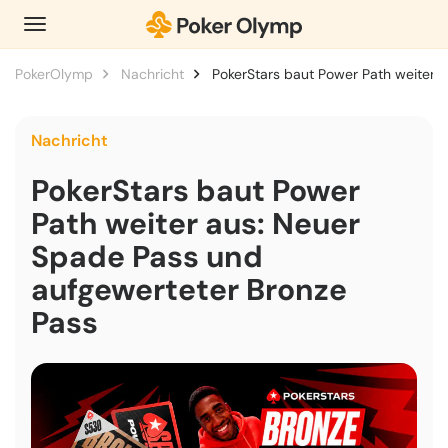
PokerOlymp
Nachricht
PokerStars baut Power Path weiter 
Nachricht
PokerStars baut Power
Path weiter aus: Neuer
Spade Pass und
aufgewerteter Bronze
Pass