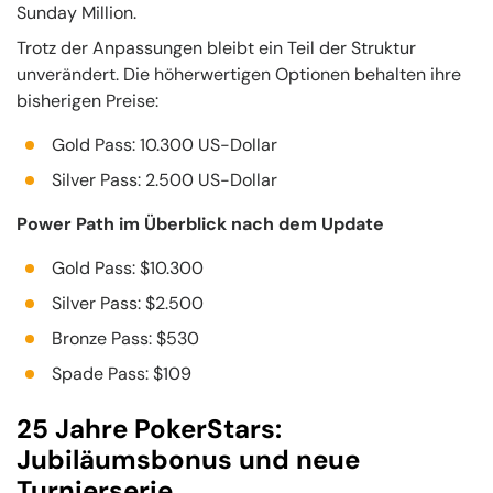
Sunday Million.
Trotz der Anpassungen bleibt ein Teil der Struktur
unverändert. Die höherwertigen Optionen behalten ihre
bisherigen Preise:
Gold Pass: 10.300 US-Dollar
Silver Pass: 2.500 US-Dollar
Power Path im Überblick nach dem Update
Gold Pass: $10.300
Silver Pass: $2.500
Bronze Pass: $530
Spade Pass: $109
25 Jahre PokerStars:
Jubiläumsbonus und neue
Turnierserie