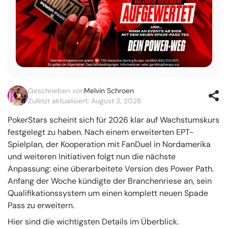
Geschrieben von
Melvin Schroen
Zuletzt aktualisiert: August 3, 2026
PokerStars scheint sich für 2026 klar auf Wachstumskurs
festgelegt zu haben. Nach einem erweiterten EPT-
Spielplan, der Kooperation mit FanDuel in Nordamerika
und weiteren Initiativen folgt nun die nächste
Anpassung: eine überarbeitete Version des Power Path.
Anfang der Woche kündigte der Branchenriese an, sein
Qualifikationssystem um einen komplett neuen Spade
Pass zu erweitern.
Hier sind die wichtigsten Details im Überblick.