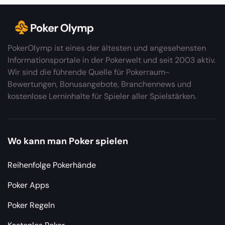
PokerOlymp ist eines der ältesten und angesehensten
Informationsportale in der Pokerwelt und seit 2003 aktiv.
Wir sind die führende Quelle für Pokerraum-
Bewertungen, Bonusangebote, Branchennews und
kostenlose Lerninhalte für Spieler aller Spielstärken.
Wo kann man Poker spielen
Reihenfolge Pokerhände
Poker Apps
Poker Regeln