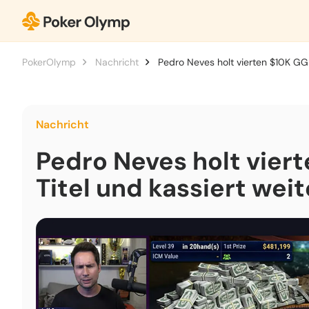
PokerOlymp
Nachricht
Pedro Neves holt vierten $10K GGM
Nachricht
Pedro Neves holt vier
Titel und kassiert wei