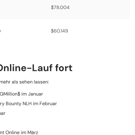
$78.004
v
$60.149
Online-Lauf fort
mehr als sehen lassen:
GGMillion$ im Januar
ry Bounty NLH im Februar
uar
nt Online im März