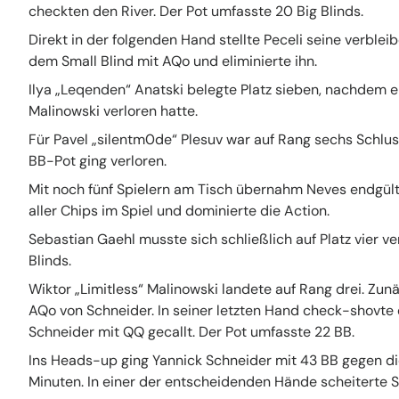
checkten den River. Der Pot umfasste 20 Big Blinds.
Direkt in der folgenden Hand stellte Peceli seine verblei
dem Small Blind mit AQo und eliminierte ihn.
Ilya „Leqenden“ Anatski belegte Platz sieben, nachdem e
Malinowski verloren hatte.
Für Pavel „silentm0de“ Plesuv war auf Rang sechs Schluss
BB-Pot ging verloren.
Mit noch fünf Spielern am Tisch übernahm Neves endgültig
aller Chips im Spiel und dominierte die Action.
Sebastian Gaehl musste sich schließlich auf Platz vier v
Blinds.
Wiktor „Limitless“ Malinowski landete auf Rang drei. Zu
AQo von Schneider. In seiner letzten Hand check-shovte
Schneider mit QQ gecallt. Der Pot umfasste 22 BB.
Ins Heads-up ging Yannick Schneider mit 43 BB gegen di
Minuten. In einer der entscheidenden Hände scheiterte 