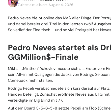
Zuletzt aktualisiert: August 4, 2026
Pedro Neves bleibt online das Maß aller Dinge. Der Port
und dabei bereits drei Titel in den letzten zwölf Ausgab
So verlief der Finaltisch – und so viel Preisgeld hat Nev
Pedro Neves startet als Dri
GGMillion$-Finale
Mikhail „Minthon“ Yakovlev musste sich als Erster vom Fi
sein All-in mit QJs gegen die Jacks von Rodrigo Selouan, 
Comeback mehr starten.
Rodrigo Peceli verabschiedete sich kurz darauf auf Plat
Händen beteiligt. Zunächst eröffnete Neves aus UTG mit 9
verteidigte im Big Blind mit 77.
Auf dem Board 3-5-6-5-8 setzte Peceli am Flop (Schneid