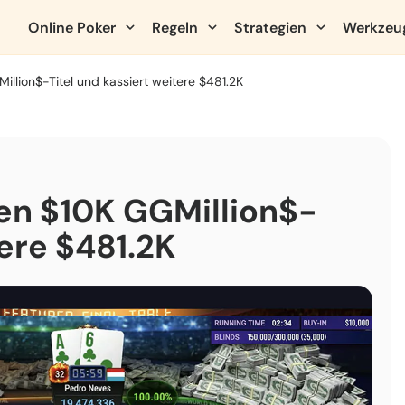
Online Poker
Regeln
Strategien
Werkzeu
illion$-Titel und kassiert weitere $481.2K
Pokerseiten
Pokerregeln
Poker Strategie
Poker Rechner
Poker um Echtgeld
Reihenfolge der Poker-
Texas Holdem Strategien
Poker Tracker
Hände
Poker Bonus
Pokerpsychologie
Pokerbegriffe
ten $10K GGMillion$-
Mobile Poker Apps
Bankroll-Management
Texas Hold’em
tere $481.2K
Kostenlos Poker
Preflop-Strategie beim
Poker