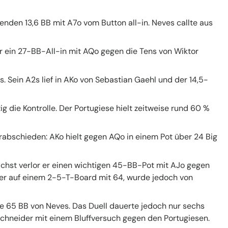
benden 13,6 BB mit A7o vom Button all-in. Neves callte aus
r ein 27-BB-All-in mit AQo gegen die Tens von Wiktor
. Sein A2s lief in AKo von Sebastian Gaehl und der 14,5-
 die Kontrolle. Der Portugiese hielt zeitweise rund 60 %
erabschieden: AKo hielt gegen AQo in einem Pot über 24 Big
nächst verlor er einen wichtigen 45-BB-Pot mit AJo gegen
 er auf einem 2-5-T-Board mit 64, wurde jedoch von
e 65 BB von Neves. Das Duell dauerte jedoch nur sechs
Schneider mit einem Bluffversuch gegen den Portugiesen.