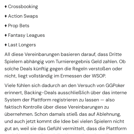
♦ Crossbooking
♦ Action Swaps
♦ Prop Bets
♦ Fantasy Leagues
♦ Last Longers
All diese Vereinbarungen basieren darauf, dass Dritte
Spielern abhängig vom Turnierergebnis Geld zahlen. Ob
solche Deals künftig gegen die Regeln verstoßen oder
nicht, liegt vollständig im Ermessen der WSOP.
Viele fühlen sich dadurch an den Versuch von GGPoker
erinnert, Backing-Deals ausschließlich über das interne
System der Plattform registrieren zu lassen — also
faktisch Kontrolle über diese Vereinbarungen zu
übernehmen. Schon damals stieß das auf Ablehnung,
und auch jetzt kommt die Idee bei vielen Spielern nicht
gut an, weil sie das Gefühl vermittelt, dass die Plattform