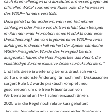
nach ihrem alleinigen und absoluten Ermessen gegen die
offiziellen WSOP Tournament Rules oder die Interessen
des WSOP-Turniers verstößt.
Dazu gehört unter anderem, wenn ein Teilnehmer
Zahlungen oder Preise von Dritten erhält (zum Beispiel
im Rahmen einer Promotion, eines Produkts oder einer
Dienstleistung), die vom Ergebnis eines WSOP-Events
abhängen. In diesem Fall verliert der Spieler sämtliche
WSOP-Preisgelder. Wurde das Preisgeld bereits
ausgezahlt, haben die Host Properties das Recht, die
vollständige Summe inklusive Zinsen zurückzufordern.
“
Und falls diese Erweiterung bereits drastisch wirkt,
dürfte die nächste Änderung für noch mehr Diskussionen
sorgen: Rule 52 wurde praktisch komplett neu
geschrieben, um die freie Präsentation von
Werbematerial an TV-Tischen einzuschränken.
2025 war die Regel noch relativ kurz gehalten:
„Vor der Teilnahme am Turnier muss jeder Spieler ein