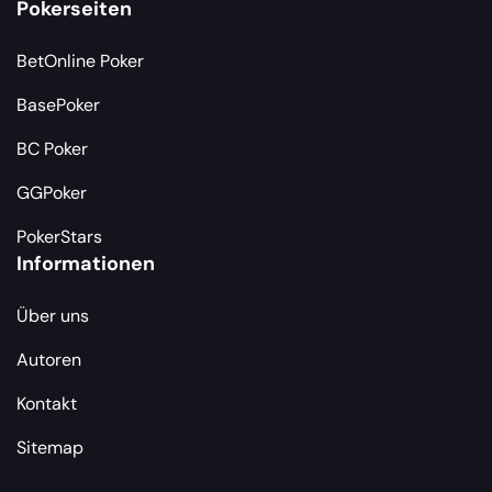
Pokerseiten
BetOnline Poker
BasePoker
BC Poker
GGPoker
PokerStars
Informationen
Über uns
Autoren
Kontakt
Sitemap