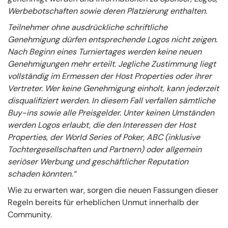
Werbebotschaften sowie deren Platzierung enthalten.
Teilnehmer ohne ausdrückliche schriftliche
Genehmigung dürfen entsprechende Logos nicht zeigen.
Nach Beginn eines Turniertages werden keine neuen
Genehmigungen mehr erteilt. Jegliche Zustimmung liegt
vollständig im Ermessen der Host Properties oder ihrer
Vertreter. Wer keine Genehmigung einholt, kann jederzeit
disqualifiziert werden. In diesem Fall verfallen sämtliche
Buy-ins sowie alle Preisgelder. Unter keinen Umständen
werden Logos erlaubt, die den Interessen der Host
Properties, der World Series of Poker, ABC (inklusive
Tochtergesellschaften und Partnern) oder allgemein
seriöser Werbung und geschäftlicher Reputation
schaden könnten.“
Wie zu erwarten war, sorgen die neuen Fassungen dieser
Regeln bereits für erheblichen Unmut innerhalb der
Community.