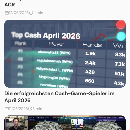
ACR
12/06/2026
4 min
Die erfolgreichsten Cash-Game-Spieler im
April 2026
11/06/2026
3 min