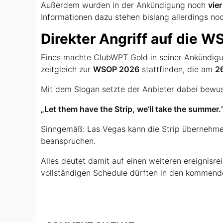
Außerdem wurden in der Ankündigung noch
vie
Informationen dazu stehen bislang allerdings no
Direkter Angriff auf die 
Eines machte ClubWPT Gold in seiner Ankündigung
zeitgleich zur
WSOP 2026
stattfinden, die am
2
Mit dem Slogan setzte der Anbieter dabei bewus
„Let them have the Strip, we’ll take the summer.
Sinngemäß: Las Vegas kann die Strip übernehme
beanspruchen.
Alles deutet damit auf einen weiteren ereignisr
vollständigen Schedule dürften in den kommend