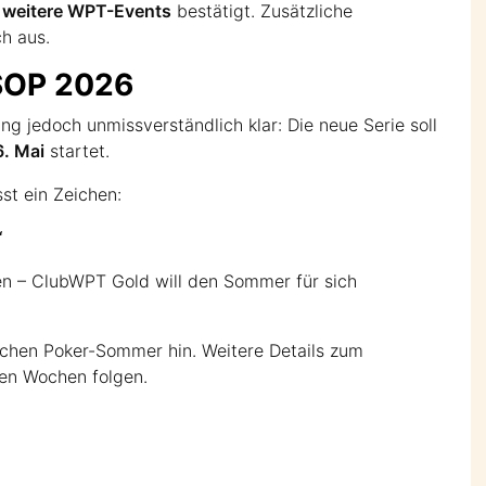
r weitere WPT-Events
bestätigt. Zusätzliche
ch aus.
WSOP 2026
 jedoch unmissverständlich klar: Die neue Serie soll
6. Mai
startet.
st ein Zeichen:
“
n – ClubWPT Gold will den Sommer für sich
eichen Poker-Sommer hin. Weitere Details zum
en Wochen folgen.