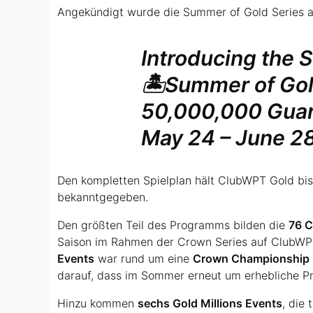
Angekündigt wurde die Summer of Gold Series 
Introducing the 
🏝️Summer of Gol
50,000,000 Guar
May 24 – June 28 
Den kompletten Spielplan hält ClubWPT Gold bisl
bekanntgegeben.
Den größten Teil des Programms bilden die
76 C
Saison im Rahmen der Crown Series auf ClubWPT 
Events
war rund um eine
Crown Championship
darauf, dass im Sommer erneut um erhebliche Pr
Hinzu kommen
sechs Gold Millions Events
, die 