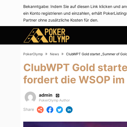
Bekanntgabe: Indem Sie auf diesen Link klicken und an
ein Konto registrieren und einzahlen, erhält PokerListing
Partner ohne zusätzliche Kosten für den.
27.
May
»
»
May
27,
PokerOlymp
News
ClubWPT Gold startet „Summer of Gold
2026
2026
ClubWPT Gold starte
fordert die WSOP im
admin
PokerOlymp Author
Share