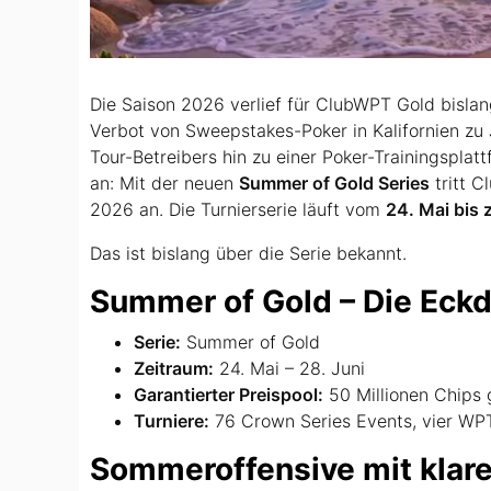
Die Saison 2026 verlief für ClubWPT Gold bislan
Verbot von Sweepstakes-Poker in Kalifornien zu
Tour-Betreibers hin zu einer Poker-Trainingspla
an: Mit der neuen
Summer of Gold Series
tritt C
2026 an. Die Turnierserie läuft vom
24. Mai bis 
Das ist bislang über die Serie bekannt.
Summer of Gold – Die Eckd
Serie:
Summer of Gold
Zeitraum:
24. Mai – 28. Juni
Garantierter Preispool:
50 Millionen Chips 
Turniere:
76 Crown Series Events, vier WPT
Sommeroffensive mit klare