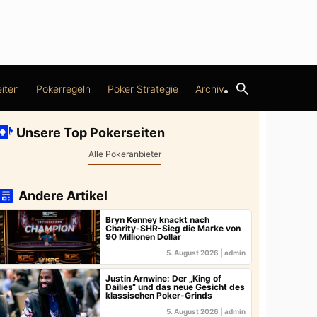
iten
Pokerregeln
Poker Strategie
Archiv
Unsere Top Pokerseiten
Alle Pokeranbieter
Andere Artikel
Bryn Kenney knackt nach
Charity-SHR-Sieg die Marke von
90 Millionen Dollar
5. August 2026 | admin
Justin Arnwine: Der „King of
Dailies“ und das neue Gesicht des
klassischen Poker-Grinds
5. August 2026 | admin