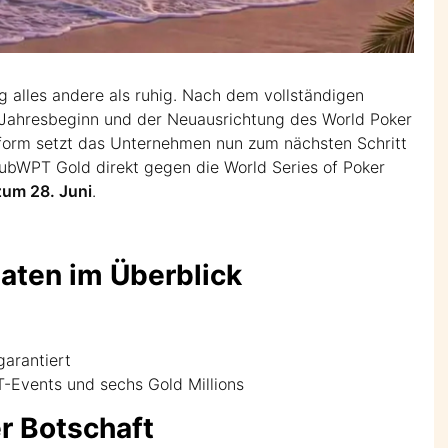
g alles andere als ruhig. Nach dem vollständigen
 Jahresbeginn und der Neuausrichtung des World Poker
ttform setzt das Unternehmen nun zum nächsten Schritt
lubWPT Gold direkt gegen die World Series of Poker
zum 28. Juni
.
aten im Überblick
garantiert
-Events und sechs Gold Millions
r Botschaft