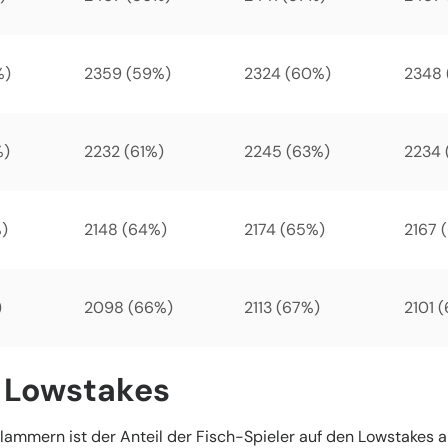
%)
2359 (59%)
2324 (60%)
2348 
%)
2232 (61%)
2245 (63%)
2234 
)
2148 (64%)
2174 (65%)
2167 
)
2098 (66%)
2113 (67%)
2101 
n Lowstakes
 Klammern ist der Anteil der Fisch-Spieler auf den Lowstakes