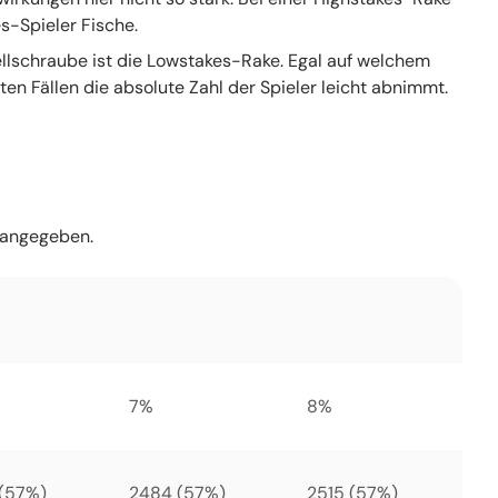
s-Spieler Fische.
ellschraube ist die Lowstakes-Rake. Egal auf welchem
en Fällen die absolute Zahl der Spieler leicht abnimmt.
r angegeben.
7%
8%
(57%)
2484 (57%)
2515 (57%)