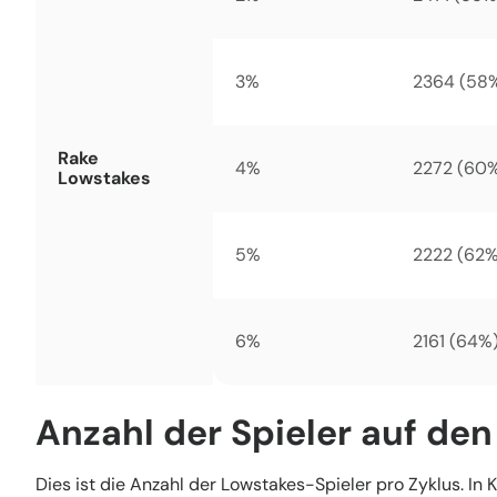
3%
2364 (58
Rake
4%
2272 (60
Lowstakes
5%
2222 (62%
6%
2161 (64%
Anzahl der Spieler auf de
Dies ist die Anzahl der Lowstakes-Spieler pro Zyklus. In