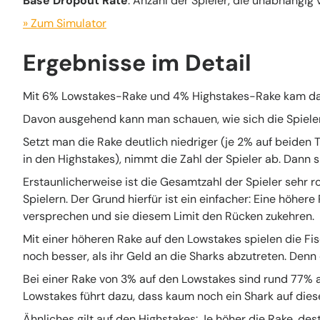
Base Dropout Rate
: Anzahl der Spieler, die unabhängig 
» Zum Simulator
Ergebnisse im Detail
Mit 6% Lowstakes-Rake und 4% Highstakes-Rake kam das Mo
Davon ausgehend kann man schauen, wie sich die Spieler
Setzt man die Rake deutlich niedriger (je 2% auf beiden 
in den Highstakes), nimmt die Zahl der Spieler ab. Dann s
Erstaunlicherweise ist die Gesamtzahl der Spieler sehr
Spielern. Der Grund hierfür ist ein einfacher: Eine höher
versprechen und sie diesem Limit den Rücken zukehren.
Mit einer höheren Rake auf den Lowstakes spielen die Fis
noch besser, als ihr Geld an die Sharks abzutreten. Denn 
Bei einer Rake von 3% auf den Lowstakes sind rund 77% al
Lowstakes führt dazu, dass kaum noch ein Shark auf diese
Ähnliches gilt auf den Highstakes: Je höher die Rake, des