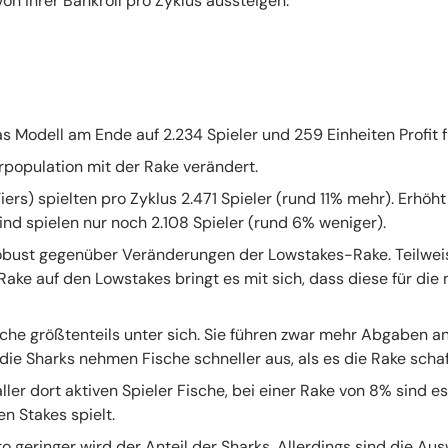
von ihrer Bankroll pro Zyklus aussteigen.
dell am Ende auf 2.234 Spieler und 259 Einheiten Profit für 
population mit der Rake verändert.
Tiers) spielten pro Zyklus 2.471 Spieler (rund 11% mehr). Erh
ind spielen nur noch 2.108 Spieler (rund 6% weniger).
 robust gegenüber Veränderungen der Lowstakes-Rake. Teilwei
e Rake auf den Lowstakes bringt es mit sich, dass diese für di
che größtenteils unter sich. Sie führen zwar mehr Abgaben an 
die Sharks nehmen Fische schneller aus, als es die Rake schaf
ler dort aktiven Spieler Fische, bei einer Rake von 8% sind es
n Stakes spielt.
to geringer wird der Anteil der Sharks. Allerdings sind die Au