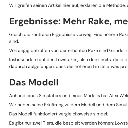
Wir greifen seinen Artikel hier auf, erklären die Methode
Ergebnisse: Mehr Rake, me
Gleich die zentralen Ergebnisse vorweg: Eine höhere Rake
sind.
Vorrangig betroffen von der erhöhten Rake sind Grinder 
Insbesondere auf den Lowstakes, also den Limits, die die 
dadurch aufgefangen, dass die höheren Limits etwas prof
Das Modell
Anhand eines Simulators und eines Modells hat Alex Weld
Wir haben seine Erklärung zu dem Modell und dem Simula
Das Modell funktioniert vergleichsweise simpel:
Es gibt nur zwei Tiers, die bespielt werden können: Low