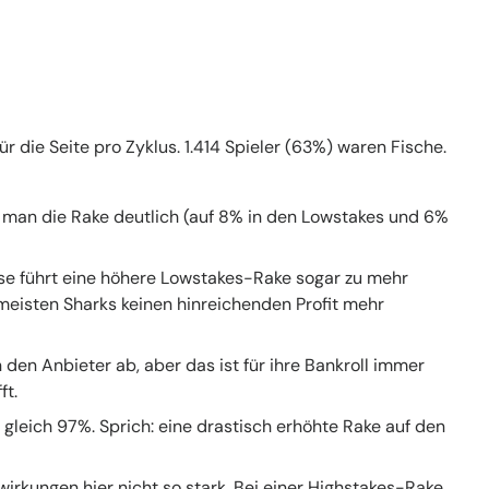
die Seite pro Zyklus. 1.414 Spieler (63%) waren Fische.
öht man die Rake deutlich (auf 8% in den Lowstakes und 6%
se führt eine höhere Lowstakes-Rake sogar zu mehr
e meisten Sharks keinen hinreichenden Profit mehr
den Anbieter ab, aber das ist für ihre Bankroll immer
ft.
 gleich 97%. Sprich: eine drastisch erhöhte Rake auf den
swirkungen hier nicht so stark. Bei einer Highstakes-Rake