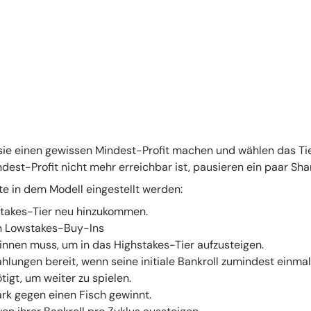
sie einen gewissen Mindest-Profit machen und wählen das Tier
indest-Profit nicht mehr erreichbar ist, pausieren ein paar Sha
e in dem Modell eingestellt werden:
wstakes-Tier neu hinzukommen.
 in Lowstakes-Buy-Ins
ewinnen muss, um in das Highstakes-Tier aufzusteigen.
nzahlungen bereit, wenn seine initiale Bankroll zumindest einm
ötigt, um weiter zu spielen.
ark gegen einen Fisch gewinnt.