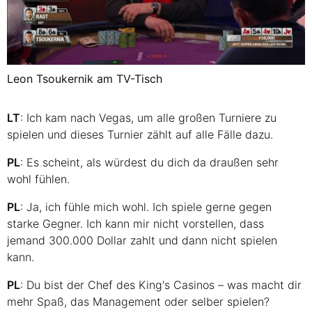
Leon Tsoukernik am TV-Tisch
LT
: Ich kam nach Vegas, um alle großen Turniere zu
spielen und dieses Turnier zählt auf alle Fälle dazu.
PL
: Es scheint, als würdest du dich da draußen sehr
wohl fühlen.
PL
: Ja, ich fühle mich wohl. Ich spiele gerne gegen
starke Gegner. Ich kann mir nicht vorstellen, dass
jemand 300.000 Dollar zahlt und dann nicht spielen
kann.
PL
: Du bist der Chef des King's Casinos – was macht dir
mehr Spaß, das Management oder selber spielen?