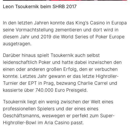
Leon Tsoukernik beim SHRB 2017
In den letzten Jahren konnte das King's Casino in Europa
seine Vormachtstellung zementieren und dort wird in
diesem Jahr und 2019 die World Series of Poker Europe
ausgetragen.
Darüber hinaus spielt Tsoukernik auch selbst
leidenschaftlich Poker und hatte dabei inzwischen den
einen oder anderen großen Erfolg, den er verbuchen
konnte. Letztes Jahr gewann er das letzte Highroller-
Turnier der EPT in Prag, bezwang Charlie Carrel und
kassierte über 740.000 Euro Preisgeld.
Tsoukernik liegt ein wenig zwischen der Welt eines
professionellen Spielers und der eines eines
Geschäftsmanns, weswegen er perfekt zum Super-
Highroller-Bowl im Aria Casino passt.