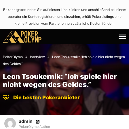
Bekanntgabe: Indem Sie auf diesen Link klicken und anschließend bei einem
operator ein Konto registrieren und einzahlen, erhält PokerListings eine
kleine Provision vom Partner ohne zusätzliche Kosten für den.
30.
June
May
2,
»
»
PokerOlymp
Interview
Leon Tsoukernik: “Ich spiele hier nicht wegen
2017
2021
des Geldes.”
Leon Tsoukernik: “Ich spiele hier
nicht wegen des Geldes.”
Die besten Pokeranbieter
admin
PokerOlymp Author