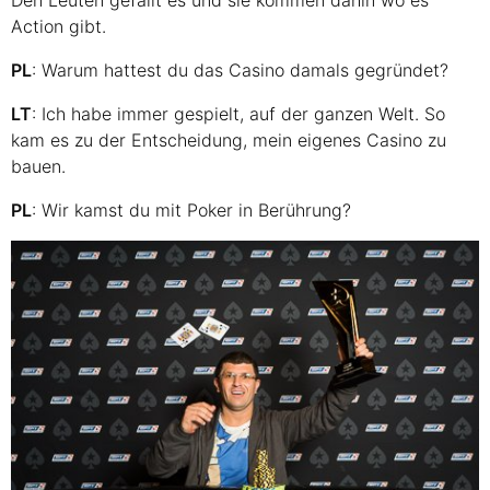
Den Leuten gefällt es und sie kommen dahin wo es
Action gibt.
PL
: Warum hattest du das Casino damals gegründet?
LT
: Ich habe immer gespielt, auf der ganzen Welt. So
kam es zu der Entscheidung, mein eigenes Casino zu
bauen.
PL
: Wir kamst du mit Poker in Berührung?