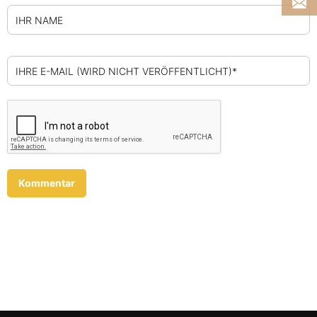
IHR NAME
IHRE E-MAIL (WIRD NICHT VERÖFFENTLICHT)*