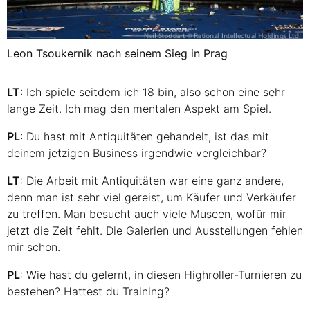
Leon Tsoukernik nach seinem Sieg in Prag
LT
: Ich spiele seitdem ich 18 bin, also schon eine sehr
lange Zeit. Ich mag den mentalen Aspekt am Spiel.
PL
: Du hast mit Antiquitäten gehandelt, ist das mit
deinem jetzigen Business irgendwie vergleichbar?
LT
: Die Arbeit mit Antiquitäten war eine ganz andere,
denn man ist sehr viel gereist, um Käufer und Verkäufer
zu treffen. Man besucht auch viele Museen, wofür mir
jetzt die Zeit fehlt. Die Galerien und Ausstellungen fehlen
mir schon.
PL
: Wie hast du gelernt, in diesen Highroller-Turnieren zu
bestehen? Hattest du Training?