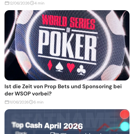
12/06/2026
4 min
Ist die Zeit von Prop Bets und Sponsoring bei
der WSOP vorbei?
11/06/2026
6 min