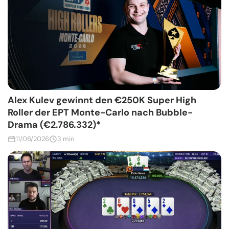
Alex Kulev gewinnt den €250K Super High
Roller der EPT Monte-Carlo nach Bubble-
Drama (€2.786.332)*
11/06/2026
3 min