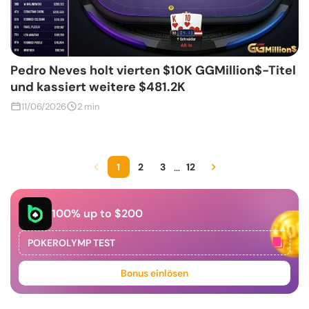
Pedro Neves holt vierten $10K GGMillion$-Titel
und kassiert weitere $481.2K
11/06/2026
2 min
…
1
2
3
12
100% up to $200
POKEROLYMP TEST
Kopiert!
Bonus einlösen