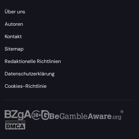
Über uns
Autoren
Kontakt
Sitemap
Redaktionelle Richtlinien
Datenschutzerklärung
Cookies-Richtlinie