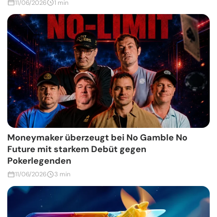
11/06/2026
1 min
Moneymaker überzeugt bei No Gamble No
Future mit starkem Debüt gegen
Pokerlegenden
11/06/2026
3 min