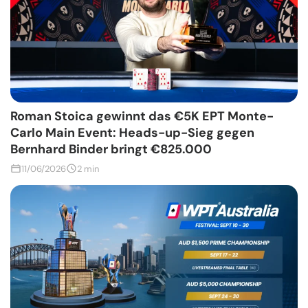
Roman Stoica gewinnt das €5K EPT Monte-
Carlo Main Event: Heads-up-Sieg gegen
Bernhard Binder bringt €825.000
11/06/2026
2 min