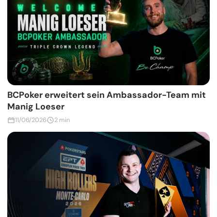
BCPoker erweitert sein Ambassador-Team mit
Manig Loeser
11/06/2026
2 min