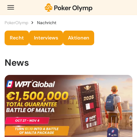
PokerOlymp
Nachricht
Recht
Interviews
Aktionen
News