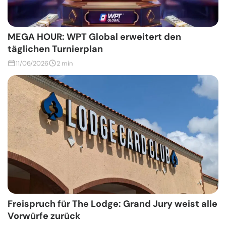
MEGA HOUR: WPT Global erweitert den
täglichen Turnierplan
11/06/2026
2 min
Freispruch für The Lodge: Grand Jury weist alle
Vorwürfe zurück