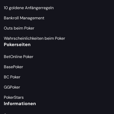
10 goldene Anfängerregeln
Bankroll Management
Outs beim Poker
Wahrscheinlichkeiten beim Poker
Pokerseiten
BetOnline Poker
BasePoker
BC Poker
GGPoker
PokerStars
Informationen