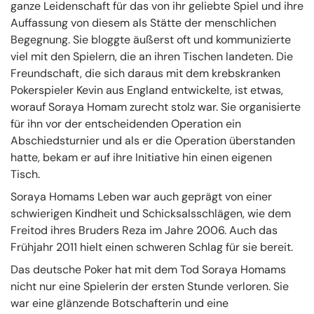
ganze Leidenschaft für das von ihr geliebte Spiel und ihre
Auffassung von diesem als Stätte der menschlichen
Begegnung. Sie bloggte äußerst oft und kommunizierte
viel mit den Spielern, die an ihren Tischen landeten. Die
Freundschaft, die sich daraus mit dem krebskranken
Pokerspieler Kevin aus England entwickelte, ist etwas,
worauf Soraya Homam zurecht stolz war. Sie organisierte
für ihn vor der entscheidenden Operation ein
Abschiedsturnier und als er die Operation überstanden
hatte, bekam er auf ihre Initiative hin einen eigenen
Tisch.
Soraya Homams Leben war auch geprägt von einer
schwierigen Kindheit und Schicksalsschlägen, wie dem
Freitod ihres Bruders Reza im Jahre 2006. Auch das
Frühjahr 2011 hielt einen schweren Schlag für sie bereit.
Das deutsche Poker hat mit dem Tod Soraya Homams
nicht nur eine Spielerin der ersten Stunde verloren. Sie
war eine glänzende Botschafterin und eine