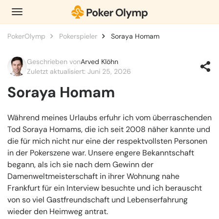
PokerOlymp
Pokerspieler
Soraya Homam
Geschrieben von
Arved Klöhn
Zuletzt aktualisiert: Juni 25, 2026
Soraya Homam
Während meines Urlaubs erfuhr ich vom überraschenden
Tod Soraya Homams, die ich seit 2008 näher kannte und
die für mich nicht nur eine der respektvollsten Personen
in der Pokerszene war. Unsere engere Bekanntschaft
begann, als ich sie nach dem Gewinn der
Damenweltmeisterschaft in ihrer Wohnung nahe
Frankfurt für ein Interview besuchte und ich berauscht
von so viel Gastfreundschaft und Lebenserfahrung
wieder den Heimweg antrat.