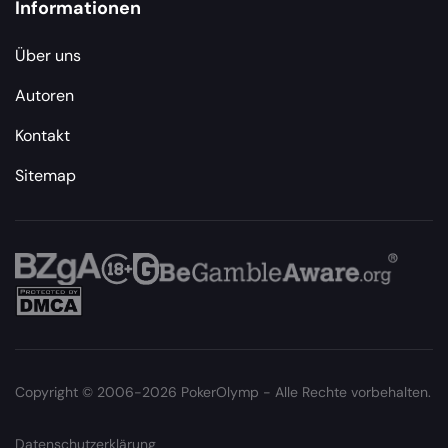
Informationen
Über uns
Autoren
Kontakt
Sitemap
Copyright © 2006-2026 PokerOlymp - Alle Rechte vorbehalten.
Datenschutzerklärung