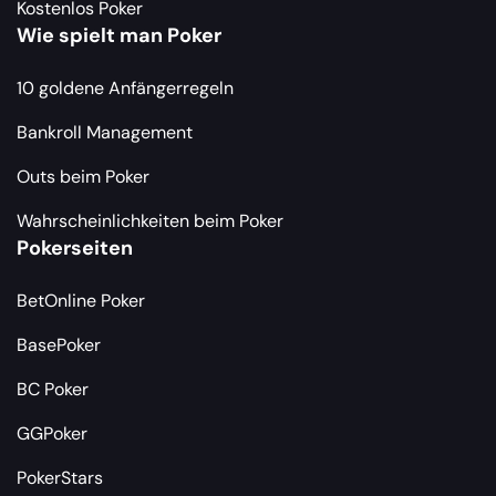
Kostenlos Poker
Wie spielt man Poker
10 goldene Anfängerregeln
Bankroll Management
Outs beim Poker
Wahrscheinlichkeiten beim Poker
Pokerseiten
BetOnline Poker
BasePoker
BC Poker
GGPoker
PokerStars