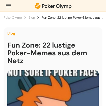
PokerOlymp
Blog
Fun Zone: 22 lustige Poker-Memes aus d
Blog
Fun Zone: 22 lustige
Poker-Memes aus dem
Netz