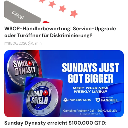
WSOP-Händlerbewertung: Service-Upgrade
oder Türöffner für Diskriminierung?
11/06/2026
5 min
Sunday Dynasty erreicht $100.000 GTD: