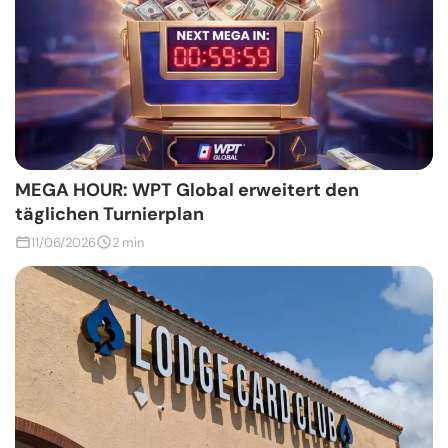
MEGA HOUR: WPT Global erweitert den
täglichen Turnierplan
11/06/2026
2 min