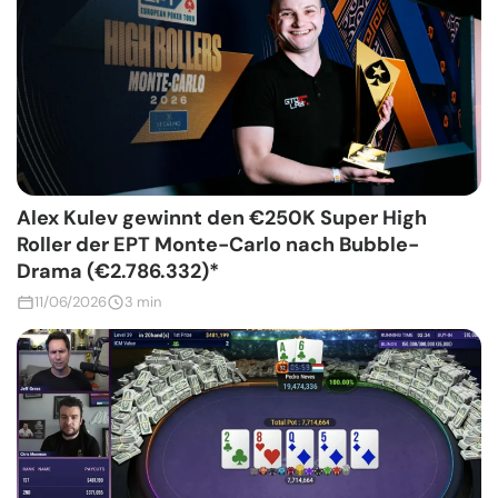
Alex Kulev gewinnt den €250K Super High
Roller der EPT Monte-Carlo nach Bubble-
Drama (€2.786.332)*
11/06/2026
3 min