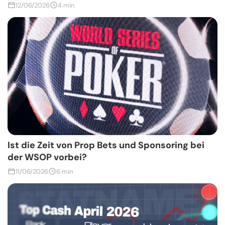
12/06/2026
4 min
Ist die Zeit von Prop Bets und Sponsoring bei
der WSOP vorbei?
11/06/2026
6 min