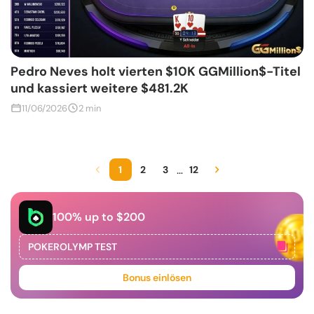
Pedro Neves holt vierten $10K GGMillion$-Titel
und kassiert weitere $481.2K
11/06/2026
2 min
…
1
2
3
12
100% up to $200
POKEROLYMP TEST
Kopiert!
Bonus einlösen