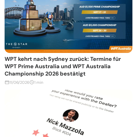
WPT kehrt nach Sydney zurück: Termine für
WPT Prime Australia und WPT Australia
Championship 2026 bestätigt
11/06/2026
1 min