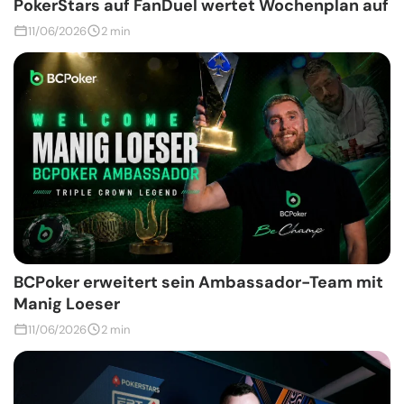
PokerStars auf FanDuel wertet Wochenplan auf
11/06/2026
2 min
BCPoker erweitert sein Ambassador-Team mit
Manig Loeser
11/06/2026
2 min