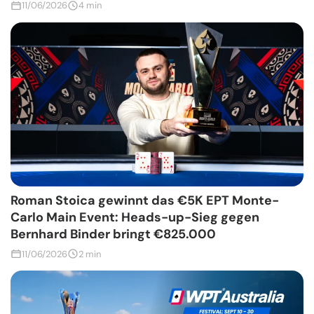
11/06/2026
4 min
Roman Stoica gewinnt das €5K EPT Monte-
Carlo Main Event: Heads-up-Sieg gegen
Bernhard Binder bringt €825.000
11/06/2026
2 min