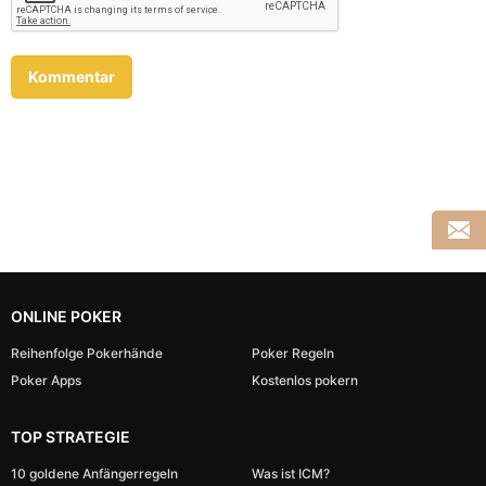
ONLINE POKER
Reihenfolge Pokerhände
Poker Regeln
Poker Apps
Kostenlos pokern
TOP STRATEGIE
10 goldene Anfängerregeln
Was ist ICM?