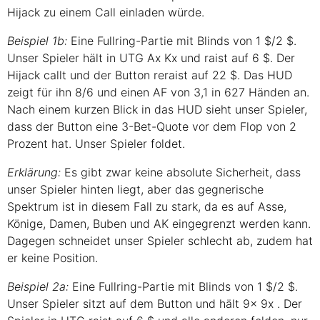
Hijack zu einem Call einladen würde.
Beispiel 1b:
Eine Fullring-Partie mit Blinds von 1 $/2 $.
Unser Spieler hält in
UTG
Ax
Kx
und raist auf 6 $. Der
Hijack callt und der Button reraist auf 22 $. Das
HUD
zeigt für ihn 8/6 und einen AF von 3,1 in 627 Händen an.
Nach einem kurzen Blick in das
HUD
sieht unser Spieler,
dass der Button eine 3-Bet-Quote vor dem Flop von 2
Prozent hat. Unser Spieler foldet.
Erklärung:
Es gibt zwar keine absolute Sicherheit, dass
unser Spieler hinten liegt, aber das gegnerische
Spektrum ist in diesem Fall zu stark, da es auf Asse,
Könige, Damen, Buben und AK eingegrenzt werden kann.
Dagegen schneidet unser Spieler schlecht ab, zudem hat
er keine Position.
Beispiel 2a:
Eine Fullring-Partie mit Blinds von 1 $/2 $.
Unser Spieler sitzt auf dem Button und hält
9x
9x
. Der