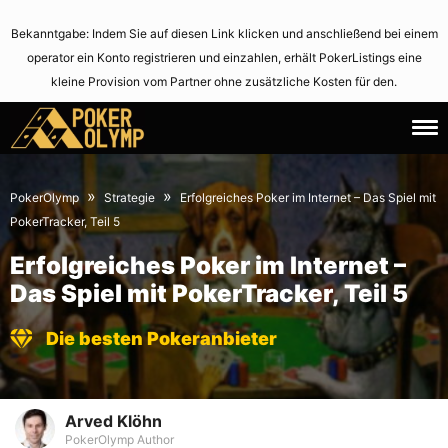
Bekanntgabe: Indem Sie auf diesen Link klicken und anschließend bei einem
operator ein Konto registrieren und einzahlen, erhält PokerListings eine
kleine Provision vom Partner ohne zusätzliche Kosten für den.
31.
June
January
2,
»
»
PokerOlymp
Strategie
Erfolgreiches Poker im Internet – Das Spiel mit
2011
2021
PokerTracker, Teil 5
Erfolgreiches Poker im Internet –
Das Spiel mit PokerTracker, Teil 5
Die besten Pokeranbieter
Arved Klöhn
PokerOlymp Author