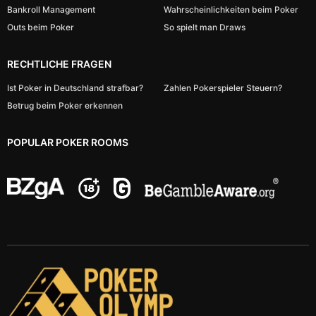
Bankroll Management
Wahrscheinlichkeiten beim Poker
Outs beim Poker
So spielt man Draws
RECHTLICHE FRAGEN
Ist Poker in Deutschland strafbar?
Zahlen Pokerspieler Steuern?
Betrug beim Poker erkennen
POPULAR POKER ROOMS