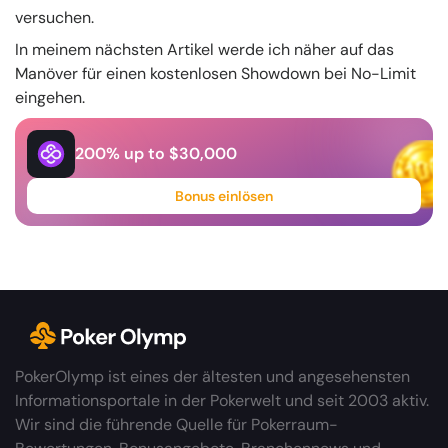
versuchen.
In meinem nächsten Artikel werde ich näher auf das
Manöver für einen kostenlosen Showdown bei No-Limit
eingehen.
200% up to $30,000
Bonus einlösen
PokerOlymp ist eines der ältesten und angesehensten
Informationsportale in der Pokerwelt und seit 2003 aktiv.
Wir sind die führende Quelle für Pokerraum-