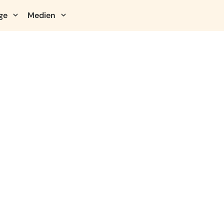
ge
Medien
Nachrichten
Aktionen
Blog