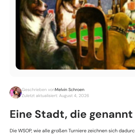
Geschrieben von
Melvin Schroen
Zuletzt aktualisiert: August 4, 2026
Eine Stadt, die genannt
Die WSOP, wie alle großen Turniere zeichnen sich dadurch 