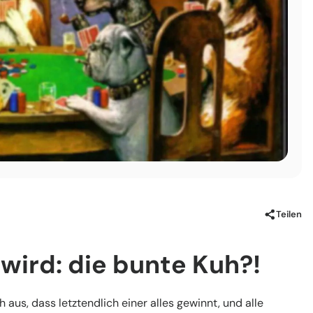
Teilen
 wird: die bunte Kuh?!
aus, dass letztendlich einer alles gewinnt, und alle