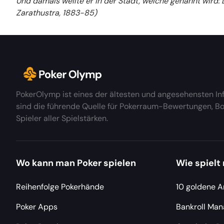
Und damals weilte er in der Stadt, welche genannt wird: 
Zarathustra, 1883-85)
PokerOlymp ist eines der ältesten und angesehensten Inf
sind die führende Quelle für Pokerraum-Bewertungen, B
Spieler aller Spielstärken.
Wo kann man Poker spielen
Wie spielt
Reihenfolge Pokerhände
10 goldene A
Poker Apps
Bankroll Ma