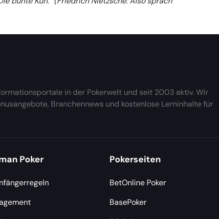
Die bunte Kuh.“ (Friedrich Nietzsche: Also sprach
ormationsportale in der Pokerwelt und seit 2003 aktiv. Wir
onusangebote, Branchennews und kostenlose Lerninhalte für
 man Poker
Pokerseiten
nfängerregeln
BetOnline Poker
nagement
BasePoker