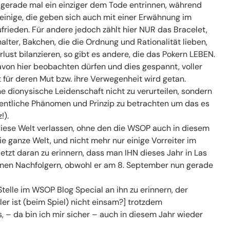
e gerade mal ein einziger dem Tode entrinnen, während
 einige, die geben sich auch mit einer Erwähnung im
rieden. Für andere jedoch zählt hier NUR das Bracelet,
lter, Bakchen, die die Ordnung und Rationalität lieben,
ust bilanzieren, so gibt es andere, die das Pokern LEBEN.
davon hier beobachten dürfen und dies gespannt, voller
für deren Mut bzw. ihre Verwegenheit wird getan.
ne dionysische Leidenschaft nicht zu verurteilen, sondern
igentliche Phänomen und Prinzip zu betrachten um das es
!).
diese Welt verlassen, ohne den die WSOP auch in diesem
die ganze Welt, und nicht mehr nur einige Vorreiter im
jetzt daran zu erinnern, dass man IHN dieses Jahr in Las
einen Nachfolgern, obwohl er am 8. September nun gerade
telle im WSOP Blog Special an ihn zu erinnern, der
ler ist (beim Spiel) nicht einsam?] trotzdem
, – da bin ich mir sicher – auch in diesem Jahr wieder