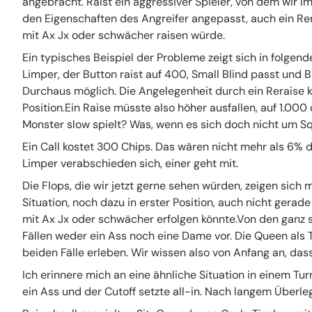
angebracht. Raist ein aggressiver Spieler, von dem wir i
den Eigenschaften des Angreifer angepasst, auch ein Rera
mit Ax Jx oder schwächer raisen würde.
Ein typisches Beispiel der Probleme zeigt sich in folgende
Limper, der Button raist auf 400, Small Blind passt und 
Durchaus möglich. Die Angelegenheit durch ein Reraise kl
Position.Ein Raise müsste also höher ausfallen, auf 1.00
Monster slow spielt? Was, wenn es sich doch nicht um S
Ein Call kostet 300 Chips. Das wären nicht mehr als 6% de
Limper verabschieden sich, einer geht mit.
Die Flops, die wir jetzt gerne sehen würden, zeigen sich
Situation, noch dazu in erster Position, auch nicht gerad
mit Ax Jx oder schwächer erfolgen könnte.Von den ganz 
Fällen weder ein Ass noch eine Dame vor. Die Queen als 
beiden Fälle erleben. Wir wissen also von Anfang an, da
Ich erinnere mich an eine ähnliche Situation in einem Tur
ein Ass und der Cutoff setzte all-in. Nach langem Überle