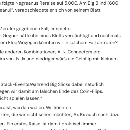
s folgte Negreanus Reraise auf 5.000. Am Big Blind (600
reanu!“, verabschiedete er sich von seinem Blatt.
ßen. Im gegebenen Fall, er spielte
en Gegner hätte ihn eines Bluffs verdächtigt und nochmals
 dem Flop.Wogegen könnten wir in solchem Fall antreten?
 Alle anderen Kombinationen, A-x, Connectors etc.
 von Jx Jx und niedriger wär’s ein Coinflip mit kleinem
-Stack-Events.Während Big Slicks dabei natürlich
 liegen wir damit am falschen Ende des Coin-Flips.
icht spielen lassen.“
eraist, werden wollen. Wir könnten
arten, die wir nicht sehen möchten, Ax Kx auch noch dazu.
n. Ein erstes Raise ist damit praktisch immer