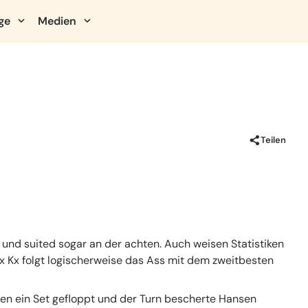
ge
Medien
Nachrichten
Aktionen
Blog
Teilen
, und suited sogar an der achten. Auch weisen Statistiken
Ax Kx folgt logischerweise das Ass mit dem zweitbesten
ten ein Set gefloppt und der Turn bescherte Hansen