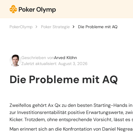
PokerOlymp
Poker Strategie
Die Probleme mit AQ
Geschrieben von
Arved Klöhn
Zuletzt aktualisiert: August 3, 2026
Die Probleme mit AQ
Zweifellos gehört Ax Qx zu den besten Starting-Hands in H
zur Investitionsrentabilität positive Erwartungswerte, z
Kicker. Trotzdem, ohne entsprechende Vorsicht, lässt es s
Man erinnert sich an die Konfrontation von Daniel Negr