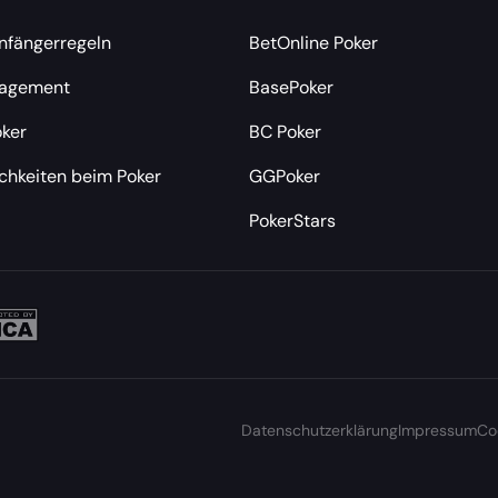
nfängerregeln
BetOnline Poker
nagement
BasePoker
ker
BC Poker
chkeiten beim Poker
GGPoker
PokerStars
Datenschutzerklärung
Impressum
Co