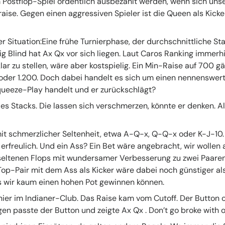
m Postflop-Spiel ordentlich ausbezahlt werden, wenn sich unser
ise. Gegen einen aggressiven Spieler ist die Queen als Kicke
r Situation:Eine frühe Turnierphase, der durchschnittliche Stac
Big Blind hat Ax Qx vor sich liegen. Laut Caros Ranking imme
ar zu stellen, wäre aber kostspielig. Ein Min-Raise auf 700 gä
0 oder 1.200. Doch dabei handelt es sich um einen nennenswert
queeze-Play handelt und er zurückschlägt?
s Stacks. Die lassen sich verschmerzen, könnte er denken. Also
 mit schmerzlicher Seltenheit, etwa A-Q-x, Q-Q-x oder K-J-10.
e erfreulich. Und ein Ass? Ein Bet wäre angebracht, wir wollen
seltenen Flops mit wundersamer Verbesserung zu zwei Paaren 
Top-Pair mit dem Ass als Kicker wäre dabei noch günstiger a
ss wir kaum einen hohen Pot gewinnen können.
nier im Indianer-Club. Das Raise kam vom Cutoff. Der Button c
gen passte der Button und zeigte Ax Qx . Don’t go broke with o