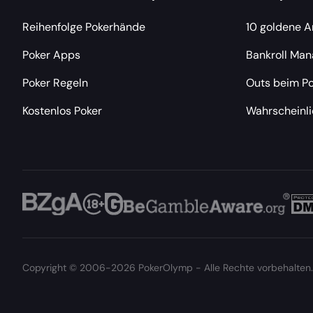
Reihenfolge Pokerhände
10 goldene A
Poker Apps
Bankroll Ma
Poker Regeln
Outs beim Po
Kostenlos Poker
Wahrscheinli
Copyright © 2006-2026 PokerOlymp - Alle Rechte vorbehalten.