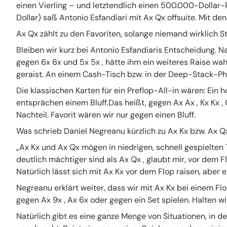
einen Vierling – und letztendlich einen 500.000-Dollar-
Dollar) saß Antonio Esfandiari mit Ax Qx offsuite. Mit de
Ax Qx zählt zu den Favoriten, solange niemand wirklich St
Bleiben wir kurz bei Antonio Esfandiaris Entscheidung. N
gegen 6x 6x und 5x 5x , hätte ihm ein weiteres Raise wah
geraist. An einem Cash-Tisch bzw. in der Deep-Stack-Pha
Die klassischen Karten für ein Preflop-All-in wären: Ein h
entsprächen einem Bluff.Das heißt, gegen Ax Ax , Kx Kx ,
Nachteil. Favorit wären wir nur gegen einen Bluff.
Was schrieb Daniel Negreanu kürzlich zu Ax Kx bzw. Ax Q
„Ax Kx und Ax Qx mögen in niedrigen, schnell gespielten
deutlich mächtiger sind als Ax Qx , glaubt mir, vor dem Fl
Natürlich lässt sich mit Ax Kx vor dem Flop raisen, aber e
Negreanu erklärt weiter, dass wir mit Ax Kx bei einem Flo
gegen Ax 9x , Ax 6x oder gegen ein Set spielen. Halten w
Natürlich gibt es eine ganze Menge von Situationen, in 