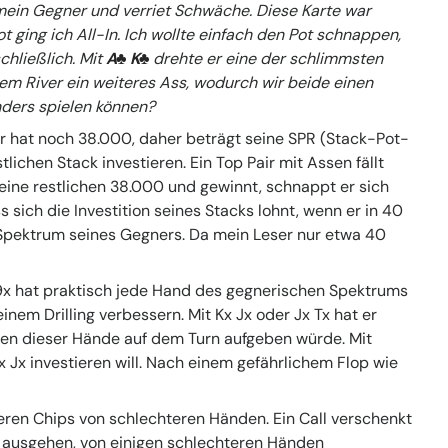
 mein Gegner und verriet Schwäche. Diese Karte war
 ging ich All-In. Ich wollte einfach den Pot schnappen,
chließlich. Mit
A
K
drehte er eine der schlimmsten
em River ein weiteres Ass, wodurch wir beide einen
nders spielen können?
er hat noch 38.000, daher beträgt seine SPR (Stack-Pot-
tlichen Stack investieren. Ein Top Pair mit Assen fällt
seine restlichen 38.000 und gewinnt, schnappt er sich
 sich die Investition seines Stacks lohnt, wenn er in 40
-Spektrum seines Gegners. Da mein Leser nur etwa 40
Qx 9x hat praktisch jede Hand des gegnerischen Spektrums
nem Drilling verbessern. Mit Kx Jx oder Jx Tx hat er
sten dieser Hände auf dem Turn aufgeben würde. Mit
 Jx investieren will. Nach einem gefährlichem Flop wie
iteren Chips von schlechteren Händen. Ein Call verschenkt
on ausgehen, von einigen schlechteren Händen