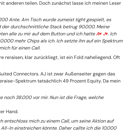
it anderen teilen. Doch zunächst lasse ich meinen Leser
200 Ante. Am Tisch wurde zumeist tight gespielt, es
d der durchschnittliche Stack betrug 90.000. Meine
eten alle zu mir auf dem Button und ich hatte
A
J
. Ich
 80.000 mehr Chips als ich. Ich setzte ihn auf ein Spektrum
ich für einen Call.
reraisen, klar zurückliegt, ist ein Fold naheliegend. Oft
e Suited Connectors. AJ ist zwar Außenseiter gegen das
Reraise-Spektrum tatsächlich 49 Prozent Equity. Da mein
e noch 38.000 vor mir. Nun ist die Frage, welche
der Hand.
ich entschloss mich zu einem Call, um seine Aktion auf
ll-In einstreichen könnte. Daher callte ich die 10.000