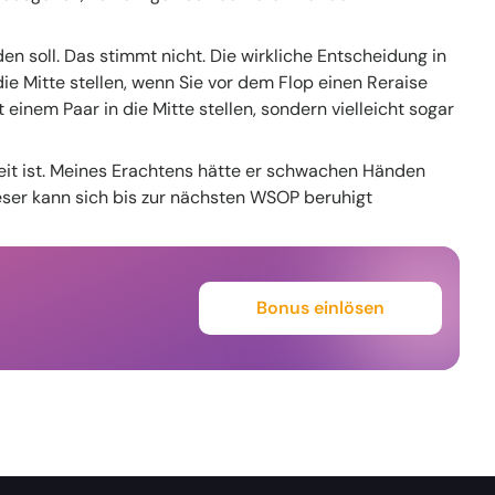
n soll. Das stimmt nicht. Die wirkliche Entscheidung in
die Mitte stellen, wenn Sie vor dem Flop einen Reraise
 einem Paar in die Mitte stellen, sondern vielleicht sogar
reit ist. Meines Erachtens hätte er schwachen Händen
eser kann sich bis zur nächsten WSOP beruhigt
Bonus einlösen