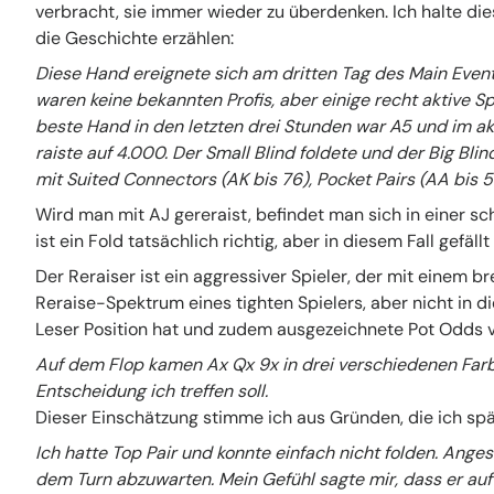
verbracht, sie immer wieder zu überdenken. Ich halte di
die Geschichte erzählen:
Diese Hand ereignete sich am dritten Tag des Main Event
waren keine bekannten Profis, aber einige recht aktive 
beste Hand in den letzten drei Stunden war A5 und im akt
raiste auf 4.000. Der Small Blind foldete und der Big Blin
mit Suited Connectors (AK bis 76), Pocket Pairs (AA bis 
Wird man mit AJ gereraist, befindet man sich in einer sch
ist ein Fold tatsächlich richtig, aber in diesem Fall gefäl
Der Reraiser ist ein aggressiver Spieler, der mit einem 
Reraise-Spektrum eines tighten Spielers, aber nicht in 
Leser Position hat und zudem ausgezeichnete Pot Odds vo
Auf dem Flop kamen Ax Qx 9x in drei verschiedenen Farbe
Entscheidung ich treffen soll.
Dieser Einschätzung stimme ich aus Gründen, die ich spä
Ich hatte Top Pair und konnte einfach nicht folden. Anges
dem Turn abzuwarten. Mein Gefühl sagte mir, dass er auf