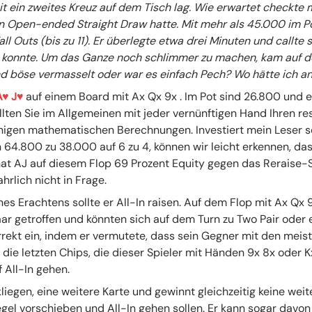
it ein zweites Kreuz auf dem Tisch lag. Wie erwartet checkte
n Open-ended Straight Draw hatte. Mit mehr als 45.000 im Pot
 Outs (bis zu 11). Er überlegte etwa drei Minuten und callte s
en konnte. Um das Ganze noch schlimmer zu machen, kam auf d
Hand böse vermasselt oder war es einfach Pech? Wo hätte ich a
A
J
auf einem Board mit Ax Qx 9x . Im Pot sind 26.800 und 
ollten Sie im Allgemeinen mit jeder vernünftigen Hand Ihren res
 einigen mathematischen Berechnungen. Investiert mein Leser 
64.800 zu 38.000 auf 6 zu 4, können wir leicht erkennen, dass
hat AJ auf diesem Flop 69 Prozent Equity gegen das Reraise
ahrlich nicht in Frage.
ines Erachtens sollte er All-In raisen. Auf dem Flop mit Ax 
r getroffen und könnten sich auf dem Turn zu Two Pair oder ei
korrekt ein, indem er vermutete, dass sein Gegner mit den mei
ie letzten Chips, die dieser Spieler mit Händen 9x 8x oder Kx
 All-In gehen.
kliegen, eine weitere Karte und gewinnt gleichzeitig keine we
iegel vorschieben und All-In gehen sollen. Er kann sogar dav