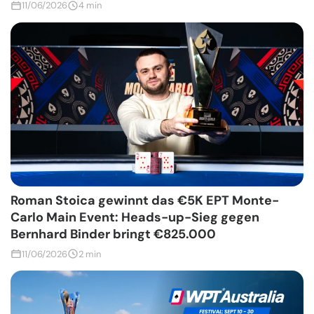
11/06/2026
4 min
Roman Stoica gewinnt das €5K EPT Monte-
Carlo Main Event: Heads-up-Sieg gegen
Bernhard Binder bringt €825.000
11/06/2026
2 min