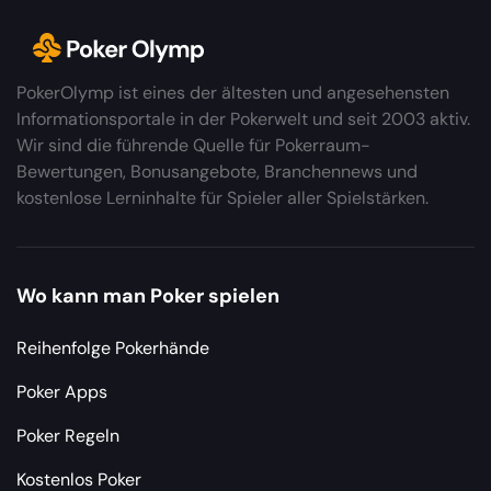
PokerOlymp ist eines der ältesten und angesehensten
Informationsportale in der Pokerwelt und seit 2003 aktiv.
Wir sind die führende Quelle für Pokerraum-
Bewertungen, Bonusangebote, Branchennews und
kostenlose Lerninhalte für Spieler aller Spielstärken.
Wo kann man Poker spielen
Reihenfolge Pokerhände
Poker Apps
Poker Regeln
Kostenlos Poker