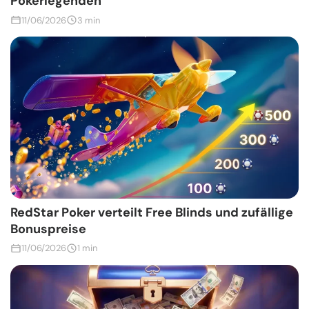
Pokerlegenden
11/06/2026
3 min
RedStar Poker verteilt Free Blinds und zufällige
Bonuspreise
11/06/2026
1 min