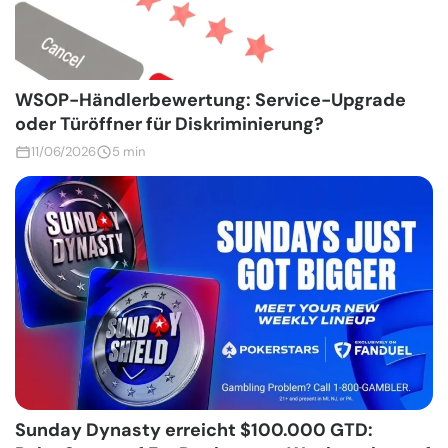
WSOP-Händlerbewertung: Service-Upgrade
oder Türöffner für Diskriminierung?
11/06/2026
5 min
Sunday Dynasty erreicht $100.000 GTD: