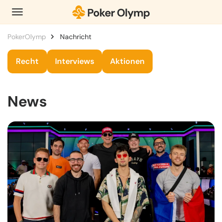
PokerOlymp
Nachricht
Recht
Interviews
Aktionen
News