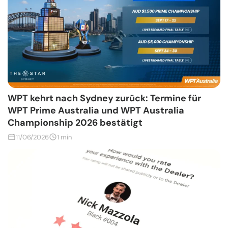
WPT kehrt nach Sydney zurück: Termine für
WPT Prime Australia und WPT Australia
Championship 2026 bestätigt
11/06/2026
1 min