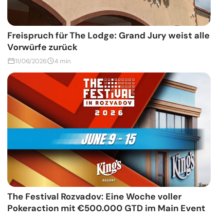
Freispruch für The Lodge: Grand Jury weist alle
Vorwürfe zurück
11/06/2026
4 min
The Festival Rozvadov: Eine Woche voller
Pokeraction mit €500.000 GTD im Main Event