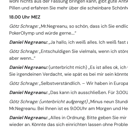
wohl nichts aus der Fassung bringen kann, gibt gute Ant
Pillen und erfahren Sie mehr über die scheinbare Schönhe
18.00 Uhr MEZ
Götz Schrage:
„Mr.Negreanu, so schön, dass ich Sie endlic
PokerOlymp und würde gerne….“
Daniel Negreanu:
„Ja hallo, ich weiß alles. Ich weiß fast 
Götz Schrage:
„Entschuldigen Sie vielmals, wenn ich störe
aber wenn…“
Daniel Negreanu:
(unterbricht mich) „Es ist alles ok, i
Sie irgendeinen Verdacht, wie spät es bei mir sein könnt
Götz Schrage:
„Selbstverständlich. – Wir haben in Europ
Daniel Negreanu:
„Das kann ich ausschließen. Für 3.00Uhr
Götz Schrage: (unterbricht aufgeregt)
„Minus neun Stunde
Mr.Negreanu. Bei Ihnen ist es 9.00Uhr am Morgen und Her
Daniel Negreanu:
„Alles in Ordnung. Bitte geben Sie mi
wieder an. Könnte das sich einrichten lassen ohne Probl