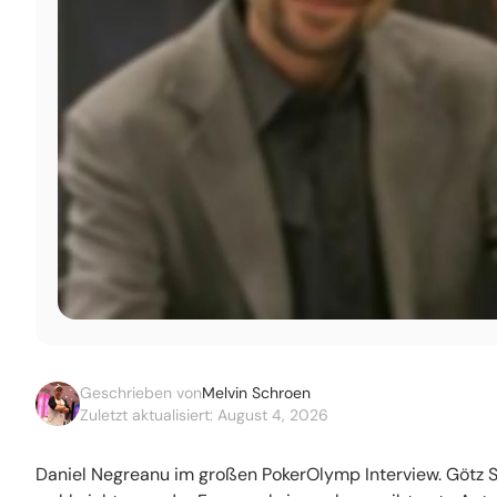
Geschrieben von
Melvin Schroen
Zuletzt aktualisiert: August 4, 2026
Daniel Negreanu im großen PokerOlymp Interview. Götz S