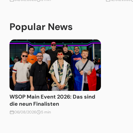
und ACR
Popular News
WSOP Main Event 2026: Das sind
die neun Finalisten
06/08/2026
5 min