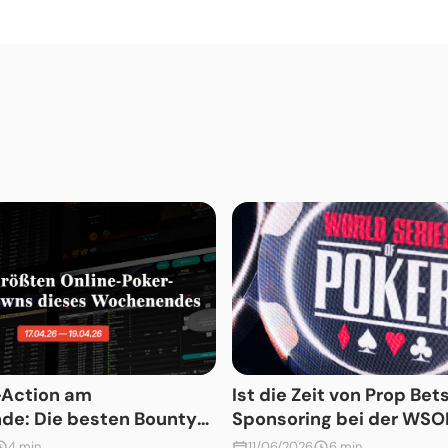
-Action am
Ist die Zeit von Prop Bet
e: Die besten Bounty-
Sponsoring bei der WSO
uf GGPoker, PokerStars
4 min
11/06/2026
6 min