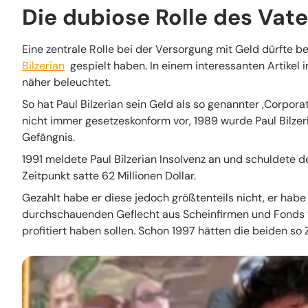
Die dubiose Rolle des Vate
Eine zentrale Rolle bei der Versorgung mit Geld dürfte b
Bilzerian
gespielt haben. In einem interessanten Artike
näher beleuchtet.
So hat Paul Bilzerian sein Geld als so genannter ‚Corpora
nicht immer gesetzeskonform vor, 1989 wurde Paul Bilzer
Gefängnis.
1991 meldete Paul Bilzerian Insolvenz an und schuldete 
Zeitpunkt satte 62 Millionen Dollar.
Gezahlt habe er diese jedoch größtenteils nicht, er hab
durchschauenden Geflecht aus Scheinfirmen und Fonds v
profitiert haben sollen. Schon 1997 hätten die beiden so Zu