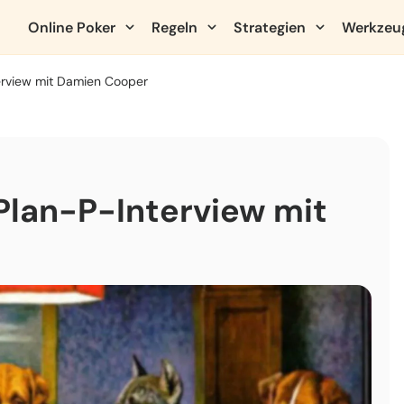
Online Poker
Regeln
Strategien
Werkzeu
erview mit Damien Cooper
Pokerseiten
Pokerregeln
Poker Strategie
Poker Rechner
Poker um Echtgeld
Reihenfolge der Poker-
Texas Holdem Strategien
Poker Tracker
Hände
Poker Bonus
Pokerpsychologie
Pokerbegriffe
Plan-P-Interview mit
Mobile Poker Apps
Bankroll-Management
Texas Hold’em
Kostenlos Poker
Preflop-Strategie beim
Poker