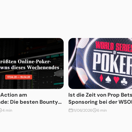
-Action am
Ist die Zeit von Prop Bet
e: Die besten Bounty-
Sponsoring bei der WSO
uf GGPoker, PokerStars
4 min
11/06/2026
6 min