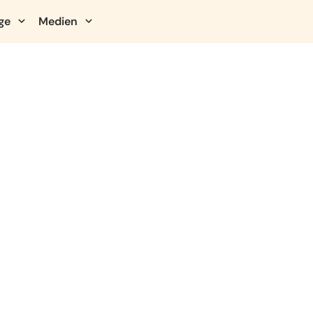
ge
Medien
Nachrichten
Aktionen
Blog