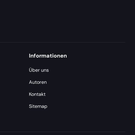
Informationen
Über uns
Autoren
Kontakt
Sitemap