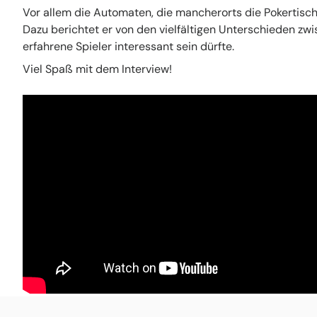
Vor allem die Automaten, die mancherorts die Pokertisc
Dazu berichtet er von den vielfältigen Unterschieden zw
erfahrene Spieler interessant sein dürfte.
Viel Spaß mit dem Interview!