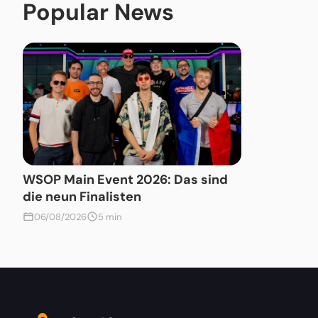
Popular News
WSOP Main Event 2026: Das sind
die neun Finalisten
06/08/2026
5 min