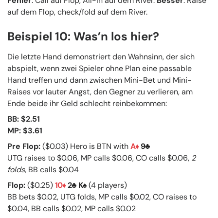
Fehler
: Call auf Flop, All-In auf dem River.
Besser
: Raise
auf dem Flop, check/fold auf dem River.
Beispiel 10: Was’n los hier?
Die letzte Hand demonstriert den Wahnsinn, der sich
abspielt, wenn zwei Spieler ohne Plan eine passable
Hand treffen und dann zwischen Mini-Bet und Mini-
Raises vor lauter Angst, den Gegner zu verlieren, am
Ende beide ihr Geld schlecht reinbekommen:
BB: $2.51
MP: $3.61
Pre Flop:
($0.03) Hero is BTN with
A
9
UTG raises to $0.06, MP calls $0.06, CO calls $0.06,
2
folds
, BB calls $0.04
Flop:
($0.25)
10
2
K
(4 players)
BB bets $0.02, UTG folds, MP calls $0.02, CO raises to
$0.04, BB calls $0.02, MP calls $0.02