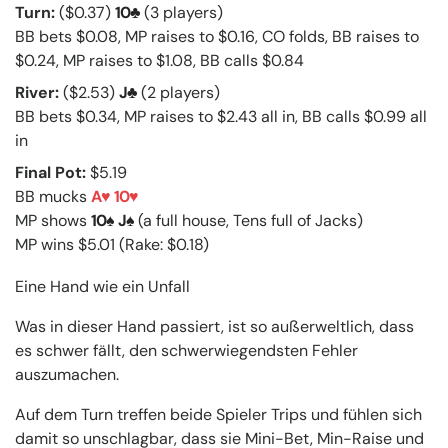
Turn:
($0.37)
10
(3 players)
BB bets $0.08, MP raises to $0.16, CO folds, BB raises to
$0.24, MP raises to $1.08, BB calls $0.84
River:
($2.53)
J
(2 players)
BB bets $0.34, MP raises to $2.43 all in, BB calls $0.99 all
in
Final Pot:
$5.19
BB mucks
A
10
MP shows
10
J
(a full house, Tens full of Jacks)
MP wins $5.01 (Rake: $0.18)
Eine Hand wie ein Unfall
Was in dieser Hand passiert, ist so außerweltlich, dass
es schwer fällt, den schwerwiegendsten Fehler
auszumachen.
Auf dem Turn treffen beide Spieler Trips und fühlen sich
damit so unschlagbar, dass sie Mini-Bet, Min-Raise und