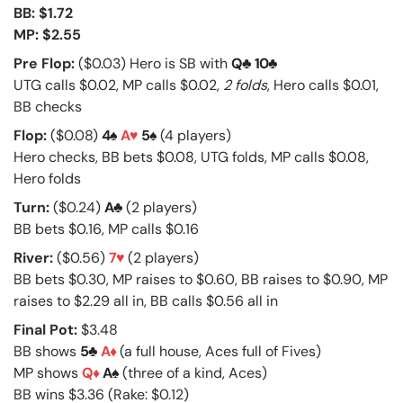
BB: $1.72
MP: $2.55
Pre Flop:
($0.03) Hero is SB with
Q
10
UTG calls $0.02, MP calls $0.02,
2 folds
, Hero calls $0.01,
BB checks
Flop:
($0.08)
4
A
5
(4 players)
Hero checks, BB bets $0.08, UTG folds, MP calls $0.08,
Hero folds
Turn:
($0.24)
A
(2 players)
BB bets $0.16, MP calls $0.16
River:
($0.56)
7
(2 players)
BB bets $0.30, MP raises to $0.60, BB raises to $0.90, MP
raises to $2.29 all in, BB calls $0.56 all in
Final Pot:
$3.48
BB shows
5
A
(a full house, Aces full of Fives)
MP shows
Q
A
(three of a kind, Aces)
BB wins $3.36 (Rake: $0.12)