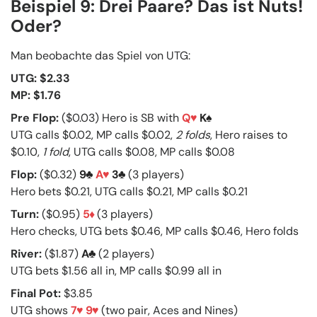
Beispiel 9: Drei Paare? Das ist Nuts!
Oder?
Man beobachte das Spiel von UTG:
UTG: $2.33
MP: $1.76
Pre Flop:
($0.03) Hero is SB with
Q
K
UTG calls $0.02, MP calls $0.02,
2 folds
, Hero raises to
$0.10,
1 fold
, UTG calls $0.08, MP calls $0.08
Flop:
($0.32)
9
A
3
(3 players)
Hero bets $0.21, UTG calls $0.21, MP calls $0.21
Turn:
($0.95)
5
(3 players)
Hero checks, UTG bets $0.46, MP calls $0.46, Hero folds
River:
($1.87)
A
(2 players)
UTG bets $1.56 all in, MP calls $0.99 all in
Final Pot:
$3.85
UTG shows
7
9
(two pair, Aces and Nines)