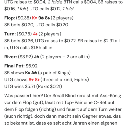
UTG raises to $0.04,
2 folds
, BTN calls $0.04, SB raises to
$0.16,
1 fold
, UTG calls $0.12,
1 fold
Flop:
($0.38)
K
9
8
(2 players)
SB bets $0.20, UTG calls $0.20
Turn:
($0.78)
4
(2 players)
SB bets $0.36, UTG raises to $0.72, SB raises to $2.91 all
in, UTG calls $1.85 all in
River:
($3.92)
J
(2 players – 2 are all in)
Final Pot:
$5.92
SB shows
K
A
(a pair of Kings)
UTG shows
8
8
(three of a kind, Eights)
UTG wins $5.71 (Rake: $0.21)
Was passiert hier? Der Small Blind reraist mit Ass-König
vor dem Flop (gut), lässt mit Top-Pair eine C-Bet auf
dem Flop folgen (richtig) und feuert auf dem Turn weiter
(auch richtig), doch dann macht sein Gegner etwas, das
so bekannt ist, dass es seit acht Jahren einen eigenen