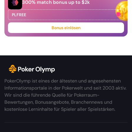
300% match bonus up to $2k
PLFREE
Kopiert!
Bonus einlösen
PokerOlymp ist eines der ältesten und angesehensten
Informationsportale in der Pokerwelt und seit 2003 aktiv.
Wir sind die führende Quelle für Pokerraum-
Bewertungen, Bonusangebote, Branchennews und
kostenlose Lerninhalte für Spieler aller Spielstärken.