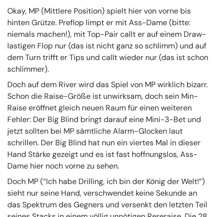
Okay, MP (Mittlere Position) spielt hier von vorne bis
hinten Grütze. Preflop limpt er mit Ass-Dame (bitte:
niemals machen!), mit Top-Pair callt er auf einem Draw-
lastigen Flop nur (das ist nicht ganz so schlimm) und auf
dem Turn trifft er Tips und callt wieder nur (das ist schon
schlimmer).
Doch auf dem River wird das Spiel von MP wirklich bizarr.
Schon die Raise-Größe ist unwirksam, doch sein Min-
Raise eröffnet gleich neuen Raum für einen weiteren
Fehler: Der Big Blind bringt darauf eine Mini-3-Bet und
jetzt sollten bei MP sämtliche Alarm-Glocken laut
schrillen. Der Big Blind hat nun ein viertes Mal in dieser
Hand Stärke gezeigt und es ist fast hoffnungslos, Ass-
Dame hier noch vorne zu sehen.
Doch MP (“Ich habe Drilling, ich bin der König der Welt!”)
sieht nur seine Hand, verschwendet keine Sekunde an
das Spektrum des Gegners und versenkt den letzten Teil
seines Stacks in einem völlig unnötigen Rereraise. Die 28